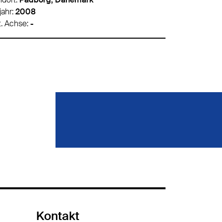
jahr:
2026
Baujahr:
200
t. Achse:
Schmitz ROTOS
Hrst. Achse:
-
Kontakt