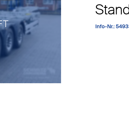
Stan
FT
Info-Nr.: 549