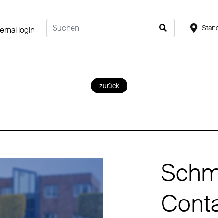
Stand
ternal login
zurück
Schmi
Conta