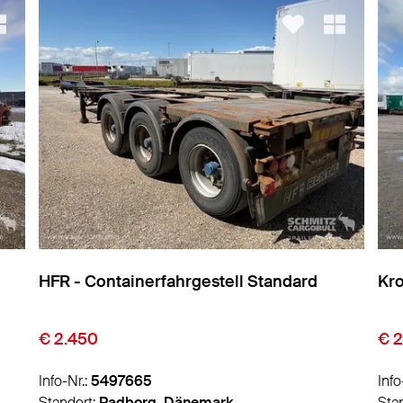
Krone - Containerfahrgestell Standard
Sch
St
€ 2.450
€ 2
Info-Nr.:
5498225
Info
Standort:
Padborg, Dänemark
Sta