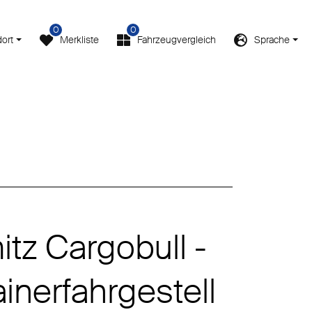
0
0
ort
Merkliste
Fahrzeugvergleich
Sprache
tz Cargobull -
inerfahrgestell