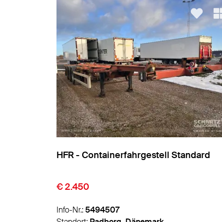
andard
HFR - Containerfahrgestell Standard
€ 2.450
Info-Nr.:
5497665
Standort:
Padborg, Dänemark