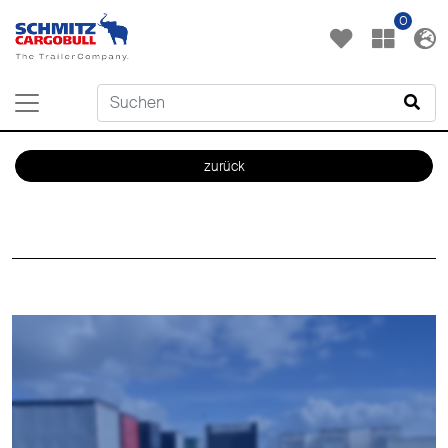
0
zurück