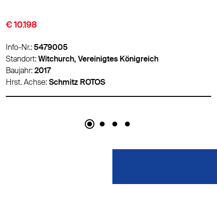
Standard
€ 12.950
Info-Nr.:
5494478
, Vereinigtes Königreich
Standort:
Valencia, 
Baujahr:
2015
tz ROTOS
Hrst. Achse:
-