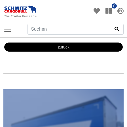
0
zurück