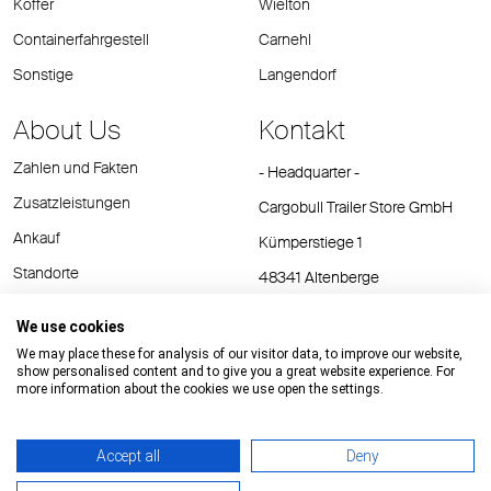
Koffer
Wielton
Containerfahrgestell
Carnehl
Sonstige
Langendorf
About Us
Kontakt
Zahlen und Fakten
- Headquarter -
Zusatzleistungen
Cargobull Trailer Store GmbH
Ankauf
Kümperstiege 1
Standorte
48341 Altenberge
Tel.: +49 (2558) 81 25 00
We use cookies
E-Mail:
cts@cargobull.com
We may place these for analysis of our visitor data, to improve our website,
show personalised content and to give you a great website experience. For
more information about the cookies we use open the settings.
Accept all
Deny
Impressum / Rechtliche Hinweise
AGB
Datenschutz