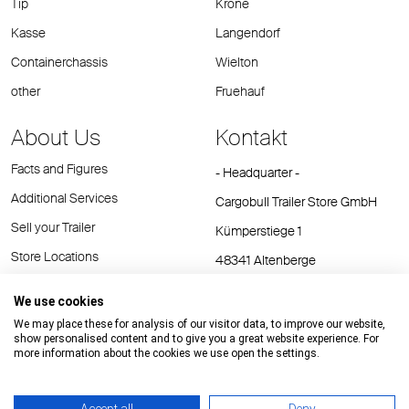
Tip
Krone
Kasse
Langendorf
Containerchassis
Wielton
other
Fruehauf
About Us
Kontakt
Facts and Figures
- Headquarter -
Additional Services
Cargobull Trailer Store GmbH
Sell your Trailer
Kümperstiege 1
Store Locations
48341 Altenberge
Tel.: +49 (2558) 81 25 00
We use cookies
E-Mail:
cts@cargobull.com
We may place these for analysis of our visitor data, to improve our website,
show personalised content and to give you a great website experience. For
more information about the cookies we use open the settings.