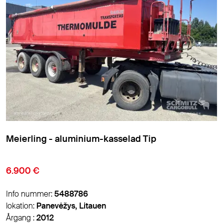
Meierling - aluminium-kasselad Tip
6.900 €
Info nummer:
5488786
lokation:
Panevėžys, Litauen
Årgang :
2012