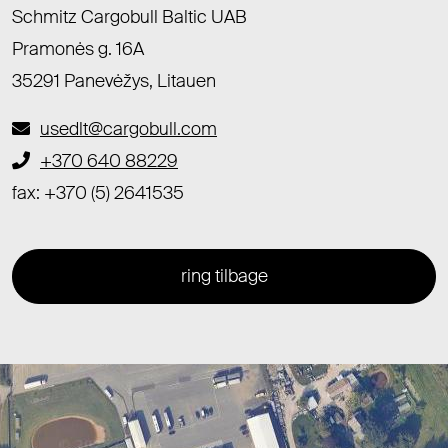
Schmitz Cargobull Baltic UAB
Pramonės g. 16A
35291 Panevėžys, Litauen
usedlt@cargobull.com
+370 640 88229
fax: +370 (5) 2641535
ring tilbage