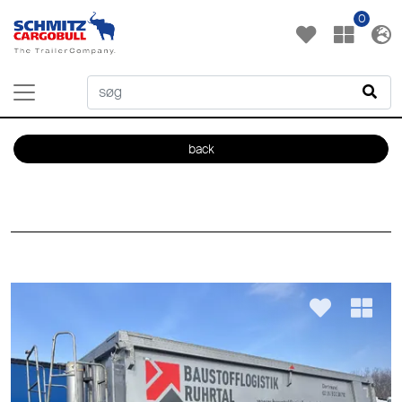
0
back