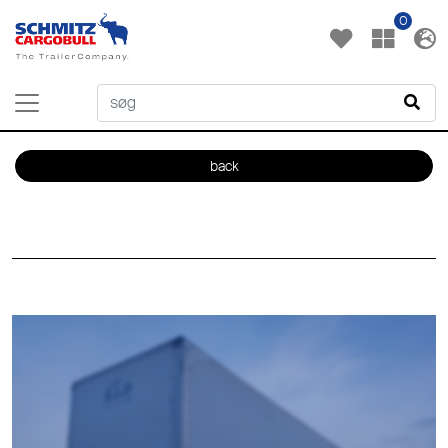
0
back