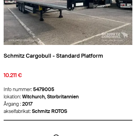
Leci Trailer - Kølekasse Standard
Isoleret/kølekasse
12.950 €
Info nummer:
5494478
lokation:
Valencia, Spanien
Årgang :
2015
akselfabrikat:
-