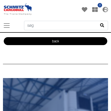
0
back