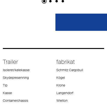
Trailer
fabrikat
Isoleret/kølekasse
Schmitz Cargobull
Skydepresenning
Kögel
Tip
Krone
Kasse
Langendorf
Containerchassis
Wielton