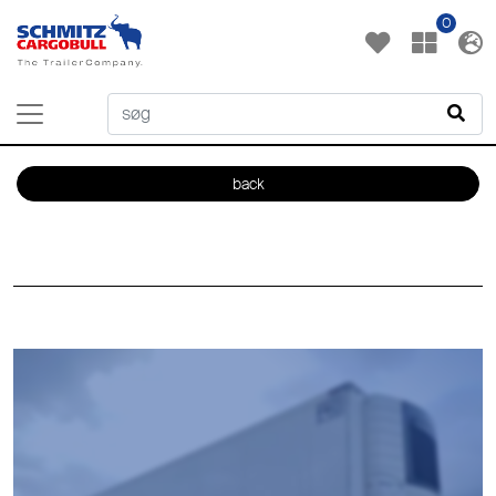
0
back