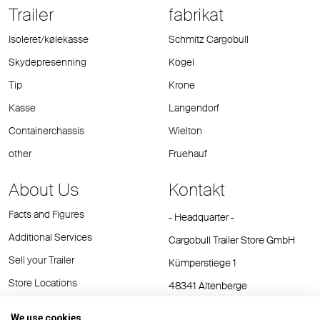
Trailer
fabrikat
Isoleret/kølekasse
Schmitz Cargobull
Skydepresenning
Kögel
Tip
Krone
Kasse
Langendorf
Containerchassis
Wielton
other
Fruehauf
About Us
Kontakt
Facts and Figures
- Headquarter -
Additional Services
Cargobull Trailer Store GmbH
Sell your Trailer
Kümperstiege 1
Store Locations
48341 Altenberge
Tel.: +49 (2558) 81 25 00
We use cookies