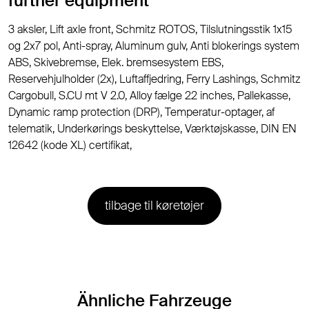
further equipment
3 aksler, Lift axle front, Schmitz ROTOS, Tilslutningsstik 1x15
og 2x7 pol, Anti-spray, Aluminum gulv, Anti blokerings system
ABS, Skivebremse, Elek. bremsesystem EBS,
Reservehjulholder (2x), Luftaffjedring, Ferry Lashings, Schmitz
Cargobull, S.CU mt V 2.0, Alloy fælge 22 inches, Pallekasse,
Dynamic ramp protection (DRP), Temperatur-optager, af
telematik, Underkørings beskyttelse, Værktøjskasse, DIN EN
12642 (kode XL) certifikat,
tilbage til køretøjer
Ähnliche Fahrzeuge