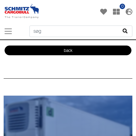
0
back