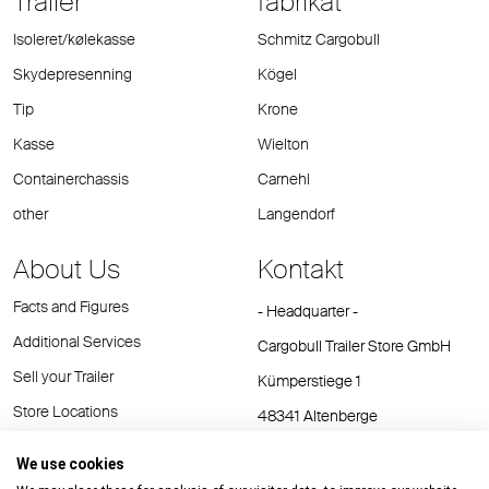
Trailer
fabrikat
Isoleret/kølekasse
Schmitz Cargobull
Skydepresenning
Kögel
Tip
Krone
Kasse
Wielton
Containerchassis
Carnehl
other
Langendorf
About Us
Kontakt
Facts and Figures
- Headquarter -
Additional Services
Cargobull Trailer Store GmbH
Sell your Trailer
Kümperstiege 1
Store Locations
48341 Altenberge
Tel.: +49 (2558) 81 25 00
We use cookies
E-Mail:
cts@cargobull.com