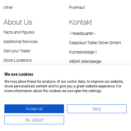
other
Fruehauf
About Us
Kontakt
Facts and Figures
- Headquarter -
Additional Services
Cargobull Trailer Store GmbH
Sell your Trailer
Kümperstiege 1
Store Locations
48341 Altenberge
Tel.: +49 (2558) 81 25 00
We use cookies
E-Mail:
cts@cargobull.com
We may place these for analysis of our visitor data, to improve our website,
show personalised content and to give you a great website experience. For
more information about the cookies we use open the settings.
Accept all
Deny
Impressum / Rechtliche Hinweise
GTC
Datenschutz
No, adjust