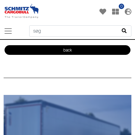
0
back