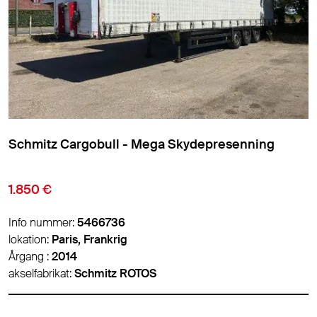
Schmitz Cargobull - Standard Skydepresenning
22.000 €
Info nummer:
5470058
lokation:
Lyon, Frankrig
Årgang :
2021
akselfabrikat:
Schmitz ROTOS