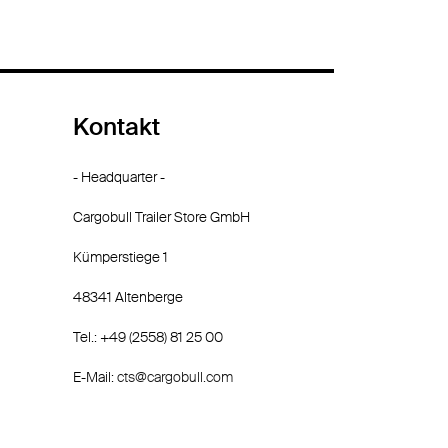
Kontakt
- Headquarter -
Cargobull Trailer Store GmbH
Kümperstiege 1
48341 Altenberge
Tel.: +49 (2558) 81 25 00
E-Mail:
cts@cargobull.com