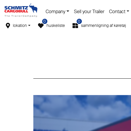
Company
Sell your Trailer
Contact
0
0
lokation
huskeliste
sammenligning af køretøj