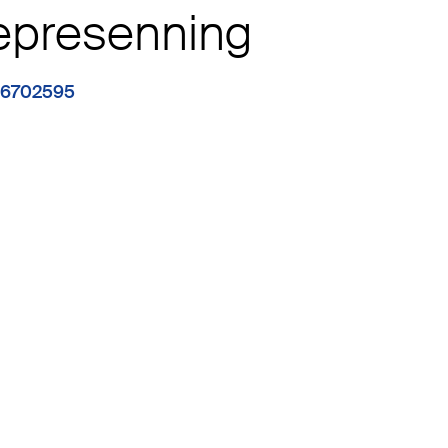
epresenning
 6702595