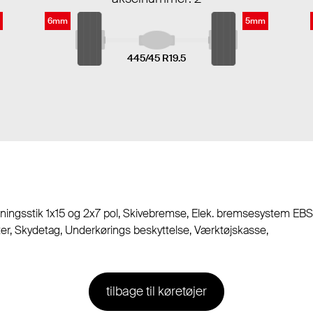
6mm
5mm
445/45 R19.5
ningsstik 1x15 og 2x7 pol, Skivebremse, Elek. bremsesystem EBS,
llägter, Skydetag, Underkørings beskyttelse, Værktøjskasse,
tilbage til køretøjer