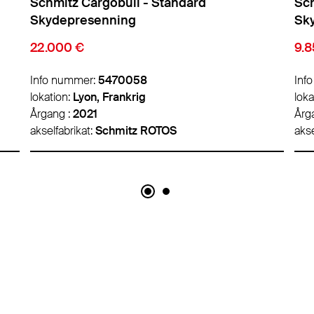
Schmitz Cargobull - Standard
Sch
Skydepresenning
Sk
9.850 €
9.8
Info nummer:
5474007
Inf
lokation:
Lyon, Frankrig
loka
Årgang :
2016
Årg
akselfabrikat:
Schmitz ROTOS
akse