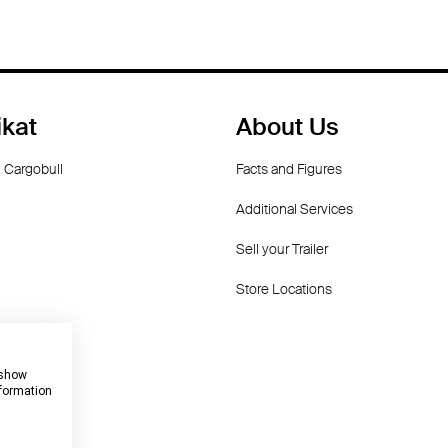
ikat
About Us
 Cargobull
Facts and Figures
Additional Services
Sell your Trailer
Store Locations
dorf
f
 show
nformation