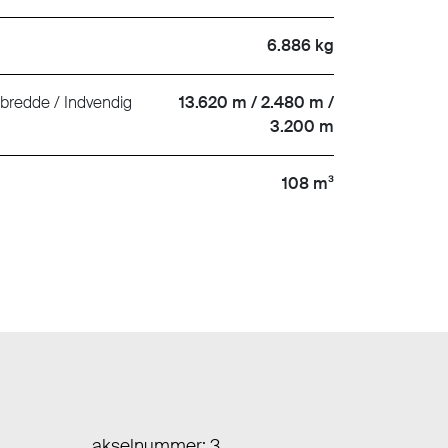
6.886 kg
 bredde / Indvendig
13.620 m / 2.480 m /
3.200 m
108 m³
akselnummer: 3