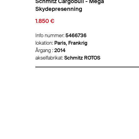
Schmitz Cargobull - Standard
Skydepresenning
22.000 €
Info nummer:
5470058
lokation:
Lyon, Frankrig
Årgang :
2021
akselfabrikat:
Schmitz ROTOS