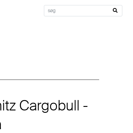
tz Cargobull -
a