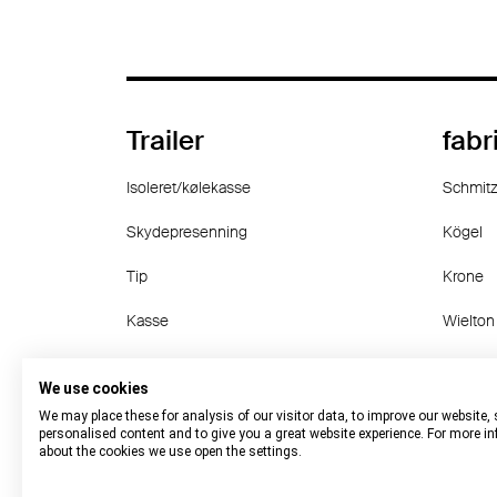
Trailer
fabr
Isoleret/kølekasse
Schmitz
Skydepresenning
Kögel
Tip
Krone
Kasse
Wielton
Containerchassis
Langen
We use cookies
other
Fruehau
We may place these for analysis of our visitor data, to improve our website,
personalised content and to give you a great website experience. For more i
about the cookies we use open the settings.