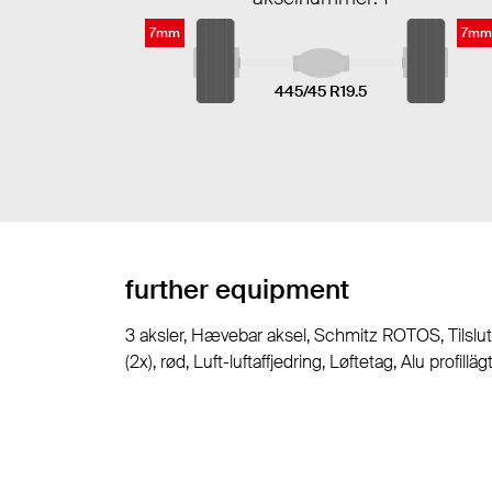
7mm
7mm
445/45 R19.5
further equipment
3 aksler, Hævebar aksel, Schmitz ROTOS, Tilslut
(2x), rød, Luft-luftaffjedring, Løftetag, Alu profi