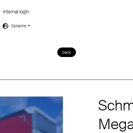
internal login
Sprache
back
Schmi
Meg