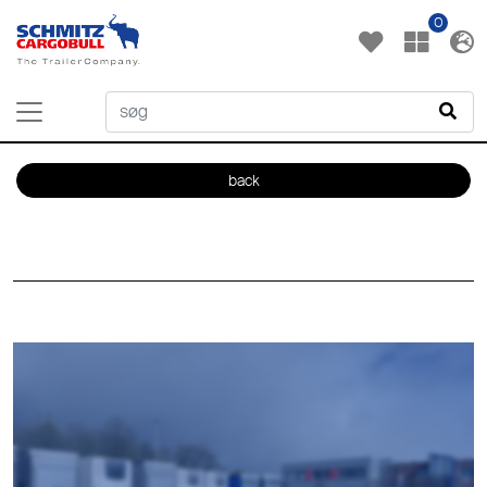
0
back