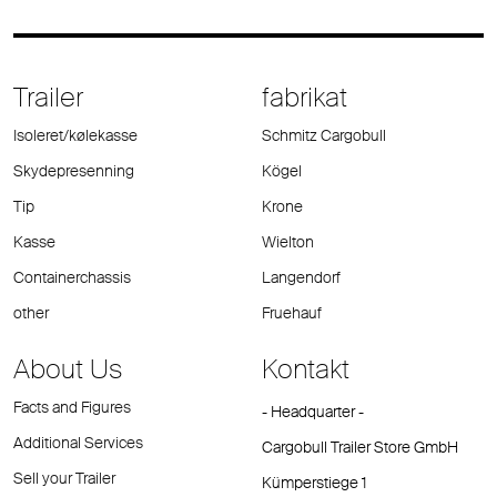
Trailer
fabrikat
Isoleret/kølekasse
Schmitz Cargobull
Skydepresenning
Kögel
Tip
Krone
Kasse
Wielton
Containerchassis
Langendorf
other
Fruehauf
About Us
Kontakt
Facts and Figures
- Headquarter -
Additional Services
Cargobull Trailer Store GmbH
Sell your Trailer
Kümperstiege 1