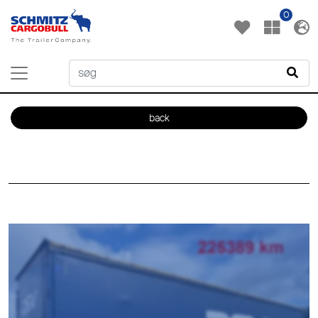
0
back