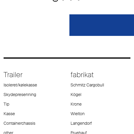
Trailer
fabrikat
Isoleret/kølekasse
Schmitz Cargobull
Skydepresenning
Kögel
Tip
Krone
Kasse
Wielton
Containerchassis
Langendorf
other
Fruehauf