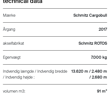
technical data
Mærke
Schmitz Cargobull
Årgang
2017
akselfabrikat
Schmitz ROTOS
Egenvægt
7.000 kg
Indvendig længde / Indvendig bredde
13.620 m / 2.480 m
/ Indvendig højde :
/ 2.680 m
volumen m3:
91 m³