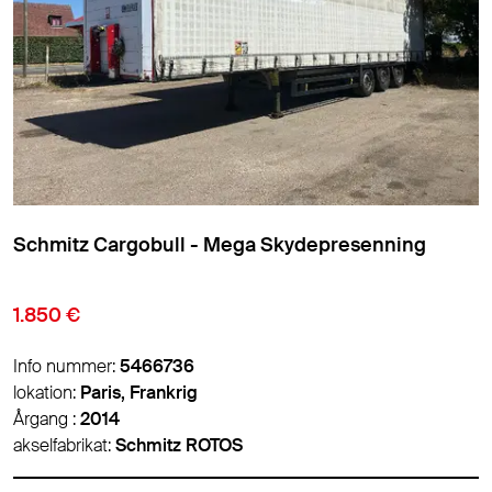
Schmitz Cargobull - Standard Skydepresenning
22.000 €
Info nummer:
5470058
lokation:
Lyon, Frankrig
Årgang :
2021
akselfabrikat:
Schmitz ROTOS