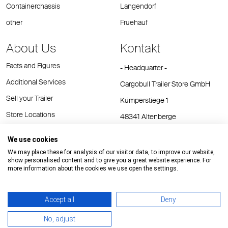
Containerchassis
Langendorf
other
Fruehauf
About Us
Kontakt
Facts and Figures
- Headquarter -
Additional Services
Cargobull Trailer Store GmbH
Sell your Trailer
Kümperstiege 1
Store Locations
48341 Altenberge
Tel.: +49 (2558) 81 25 00
We use cookies
E-Mail:
cts@cargobull.com
We may place these for analysis of our visitor data, to improve our website,
show personalised content and to give you a great website experience. For
more information about the cookies we use open the settings.
Accept all
Deny
Impressum / Rechtliche Hinweise
GTC
Datenschutz
No, adjust