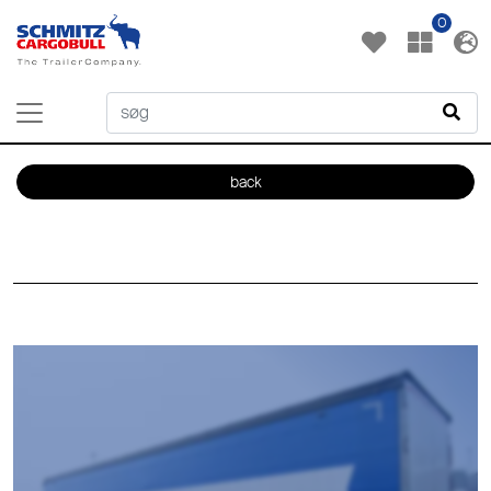
0
back