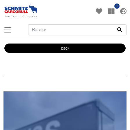
0
back