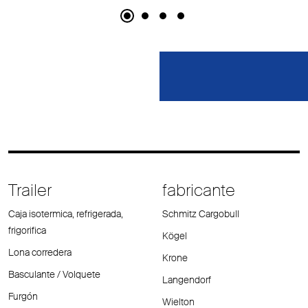
Trailer
fabricante
Caja isotermica, refrigerada,
Schmitz Cargobull
frigorifica
Kögel
Lona corredera
Krone
Basculante / Volquete
Langendorf
Furgón
Wielton