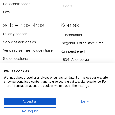
Portacontenedor
Fruehauf
Otro
sobre nosotros
Kontakt
Cifras y hechos
- Headquarter -
Servicios adicionales
Cargobull Trailer Store GmbH
Venda su semirremolque / trailer
Kümperstiege 1
Store Locations
48341 Altenberge
Tel.: +49 (2558) 81 25 00
We use cookies
E-Mail:
cts@cargobull.com
We may place these for analysis of our visitor data, to improve our website,
show personalised content and to give you a great website experience. For
more information about the cookies we use open the settings.
Accept all
Deny
Impressum / Rechtliche Hinweise
GTC
Datenschutz
No, adjust