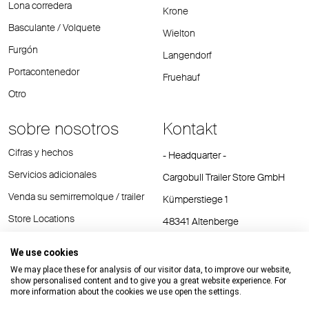
Lona corredera
Krone
Basculante / Volquete
Wielton
Furgón
Langendorf
Portacontenedor
Fruehauf
Otro
sobre nosotros
Kontakt
Cifras y hechos
- Headquarter -
Servicios adicionales
Cargobull Trailer Store GmbH
Venda su semirremolque / trailer
Kümperstiege 1
Store Locations
48341 Altenberge
Tel.: +49 (2558) 81 25 00
We use cookies
E-Mail:
cts@cargobull.com
We may place these for analysis of our visitor data, to improve our website,
show personalised content and to give you a great website experience. For
more information about the cookies we use open the settings.