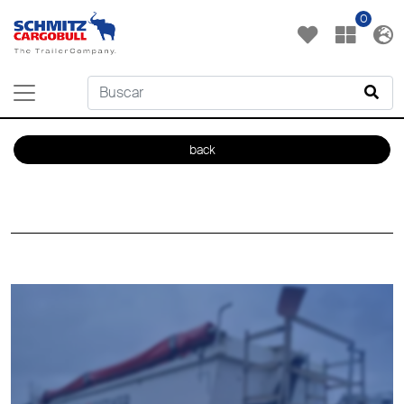
0
back