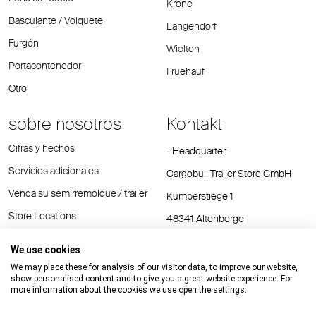
Krone
Basculante / Volquete
Langendorf
Furgón
Wielton
Portacontenedor
Fruehauf
Otro
sobre nosotros
Kontakt
Cifras y hechos
- Headquarter -
Servicios adicionales
Cargobull Trailer Store GmbH
Venda su semirremolque / trailer
Kümperstiege 1
Store Locations
48341 Altenberge
Tel.: +49 (2558) 81 25 00
We use cookies
E-Mail:
cts@cargobull.com
We may place these for analysis of our visitor data, to improve our website,
show personalised content and to give you a great website experience. For
more information about the cookies we use open the settings.