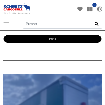
0
back