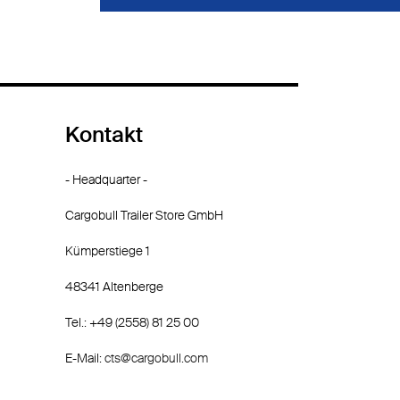
Kontakt
- Headquarter -
Cargobull Trailer Store GmbH
Kümperstiege 1
48341 Altenberge
Tel.: +49 (2558) 81 25 00
E-Mail:
cts@cargobull.com