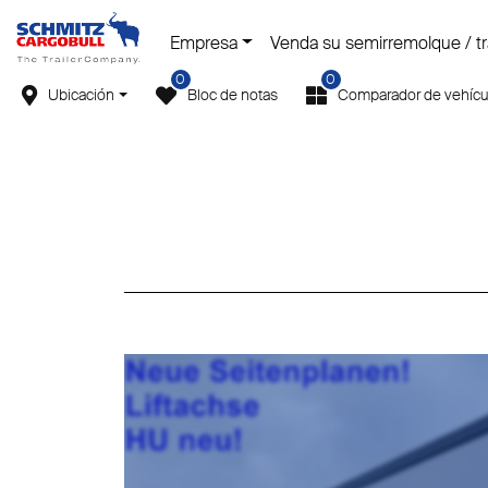
Empresa
Venda su semirremolque / tra
0
0
Ubicación
Bloc de notas
Comparador de vehícu