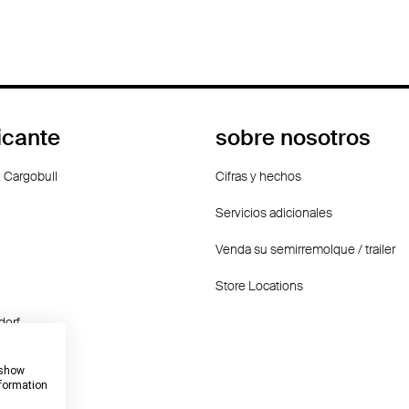
icante
sobre nosotros
 Cargobull
Cifras y hechos
Servicios adicionales
Venda su semirremolque / trailer
Store Locations
dorf
f
 show
nformation