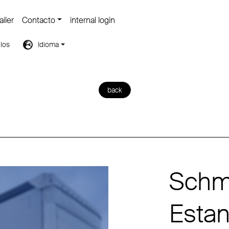
iler
Contacto
internal login
los
Idioma
back
Schmi
Estan