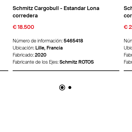
Schmitz Cargobull - Estandar Lona
Sch
corredera
co
€ 18.500
€ 
Número de información:
5465418
Núm
Ubicación:
Lille, Francia
Ubi
Fabricado:
2020
Fab
Fabricante de los Ejes:
Schmitz ROTOS
Fabr