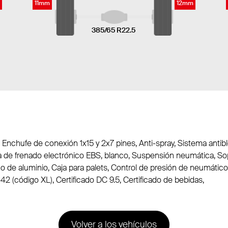
11mm
12mm
385/65 R22.5
, Enchufe de conexión 1x15 y 2x7 pines, Anti-spray, Sistema anti
 de frenado electrónico EBS, blanco, Suspensión neumática, Sopo
orno de aluminio, Caja para palets, Control de presión de neumáti
2 (código XL), Certificado DC 9.5, Certificado de bebidas,
Volver a los vehículos