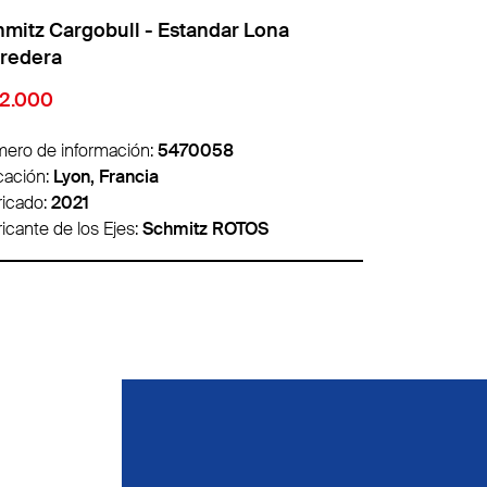
mitz Cargobull - Estandar Lona
Schmitz Car
rredera
corredera
22.000
€ 9.850
ero de información:
5470058
Número de in
cación:
Lyon, Francia
Ubicación:
Ly
ricado:
2021
Fabricado:
20
icante de los Ejes:
Schmitz ROTOS
Fabricante de 