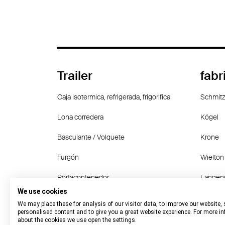
Trailer
fabr
Caja isotermica, refrigerada, frigorifica
Schmitz
Lona corredera
Kögel
Basculante / Volquete
Krone
Furgón
Wielton
Portacontenedor
Langen
We use cookies
Otro
Fruehau
We may place these for analysis of our visitor data, to improve our website,
personalised content and to give you a great website experience. For more i
about the cookies we use open the settings.