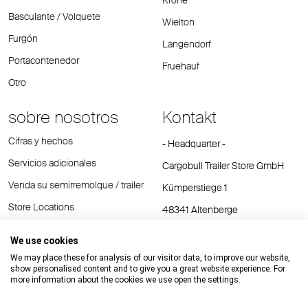
Krone
Basculante / Volquete
Wielton
Furgón
Langendorf
Portacontenedor
Fruehauf
Otro
sobre nosotros
Kontakt
Cifras y hechos
- Headquarter -
Servicios adicionales
Cargobull Trailer Store GmbH
Venda su semirremolque / trailer
Kümperstiege 1
Store Locations
48341 Altenberge
Tel.: +49 (2558) 81 25 00
We use cookies
E-Mail:
cts@cargobull.com
We may place these for analysis of our visitor data, to improve our website,
show personalised content and to give you a great website experience. For
more information about the cookies we use open the settings.