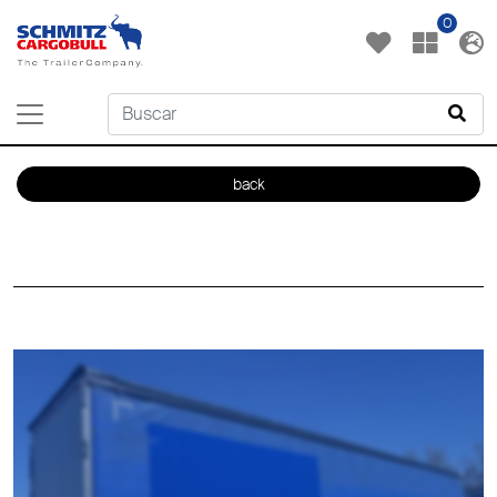
0
back