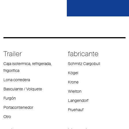
Trailer
fabricante
Caja isotermica, refrigerada,
Schmitz Cargobull
frigorifica
Kögel
Lona corredera
Krone
Basculante / Volquete
Wielton
Furgón
Langendorf
Portacontenedor
Fruehauf
Otro