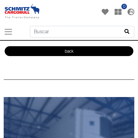
0
back