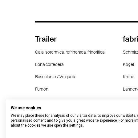
Trailer
fabr
Caja isotermica, refrigerada, frigorifica
Schmitz
Lona corredera
Kögel
Basculante / Volquete
Krone
Furgón
Langen
Portacontenedor
Wielton
We use cookies
Otro
Fruehau
We may place these for analysis of our visitor data, to improve our website,
personalised content and to give you a great website experience. For more i
about the cookies we use open the settings.