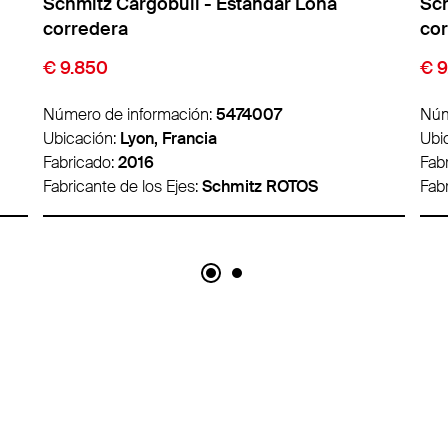
Schmitz Cargobull - Estandar Lona
Sch
corredera
co
€ 9.850
€ 1
Número de información:
5474011
Núm
Ubicación:
Lyon, Francia
Ubi
Fabricado:
2016
Fab
Fabricante de los Ejes:
Schmitz ROTOS
Fabr