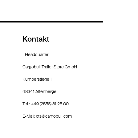
Kontakt
- Headquarter -
Cargobull Trailer Store GmbH
Kümperstiege 1
48341 Altenberge
Tel.: +49 (2558) 81 25 00
E-Mail:
cts@cargobull.com