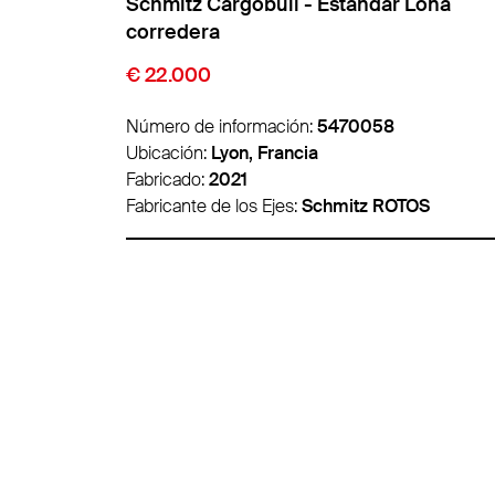
Lona
Schmitz Cargobull - Estandar Lona
corredera
€ 9.850
Número de información:
5474007
Ubicación:
Lyon, Francia
Fabricado:
2016
OS
Fabricante de los Ejes:
Schmitz ROTOS