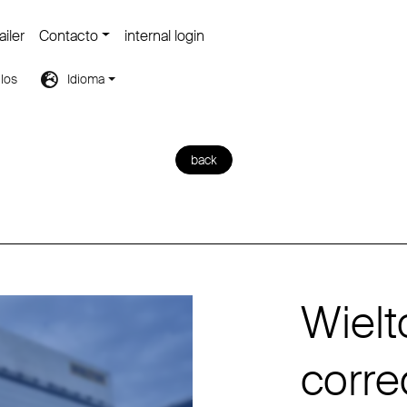
iler
Contacto
internal login
los
Idioma
back
Wielt
corre