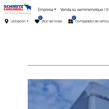
Empresa
Venda su semirremolque / tra
0
0
Ubicación
Bloc de notas
Comparador de vehícu