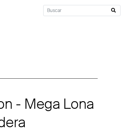
on - Mega Lona
dera