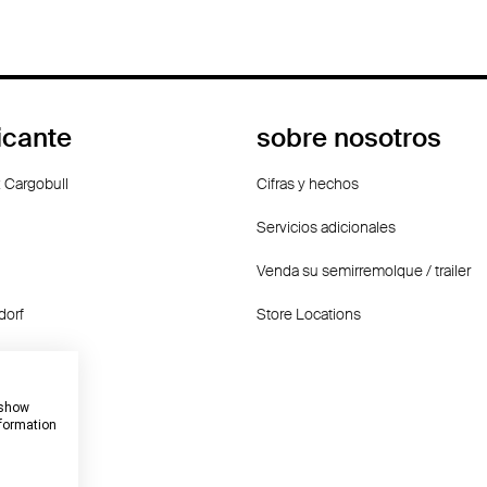
icante
sobre nosotros
 Cargobull
Cifras y hechos
Servicios adicionales
Venda su semirremolque / trailer
dorf
Store Locations
f
 show
nformation