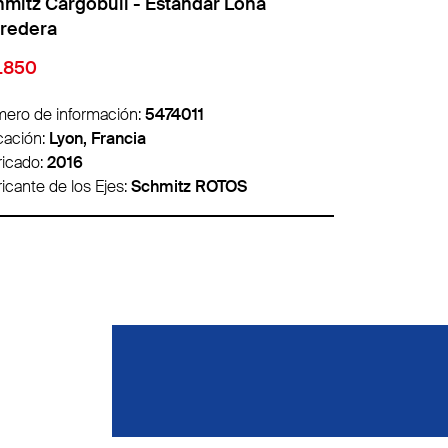
mitz Cargobull - Estandar Lona
Schmitz Car
rredera
corredera
8.500
€ 22.000
ero de información:
5465418
Número de in
cación:
Lille, Francia
Ubicación:
Ly
ricado:
2020
Fabricado:
20
icante de los Ejes:
Schmitz ROTOS
Fabricante de 