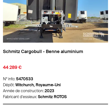
Meierling - Benne aluminium
6 900 €
N° info:
5488786
Dépôt:
Panevėžys, Lituanie
Année de construction:
2012
Fabricant d'essieux:
BPW