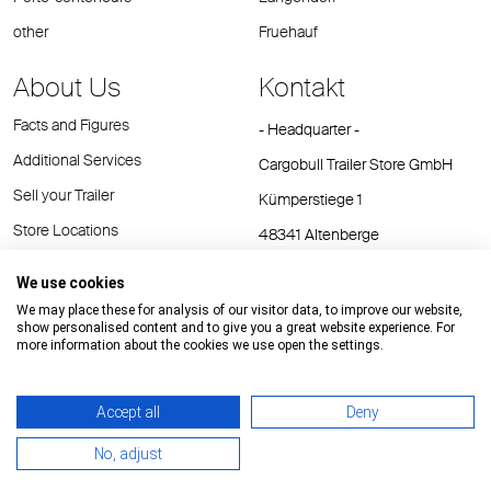
other
Fruehauf
About Us
Kontakt
Facts and Figures
- Headquarter -
Additional Services
Cargobull Trailer Store GmbH
Sell your Trailer
Kümperstiege 1
Store Locations
48341 Altenberge
Tel.: +49 (2558) 81 25 00
We use cookies
E-Mail:
cts@cargobull.com
We may place these for analysis of our visitor data, to improve our website,
show personalised content and to give you a great website experience. For
more information about the cookies we use open the settings.
Accept all
Deny
Impressum / Rechtliche Hinweise
GTC
Datenschutz
No, adjust