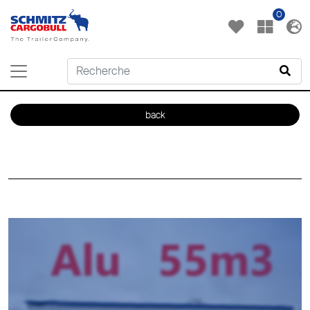
0
back