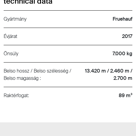
technical data
Gyártmány
Fruehauf
Évjárat
2017
Önsúly
7.000 kg
Belso hossz / Belso szélesség /
13.420 m / 2.460 m /
Belso magasság :
2.700 m
Raktérfogat:
89 m³