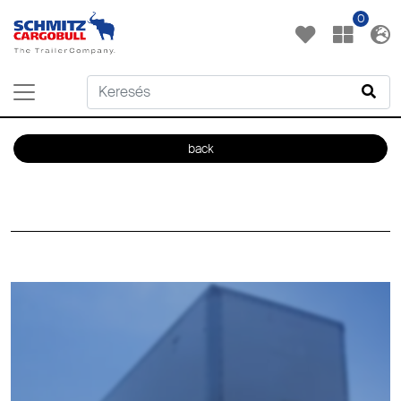
0
back