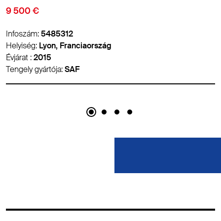
10 500 €
Infoszám:
5486788
Helyiség:
Lyon, Franciaország
Évjárat :
2017
Tengely gyártója:
-