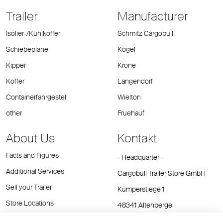
Trailer
Manufacturer
Isolier-/Kühlkoffer
Schmitz Cargobull
Schiebeplane
Kögel
Kipper
Krone
Koffer
Langendorf
Containerfahrgestell
Wielton
other
Fruehauf
About Us
Kontakt
Facts and Figures
- Headquarter -
Additional Services
Cargobull Trailer Store GmbH
Sell your Trailer
Kümperstiege 1
Store Locations
48341 Altenberge
Tel.: +49 (2558) 81 25 00