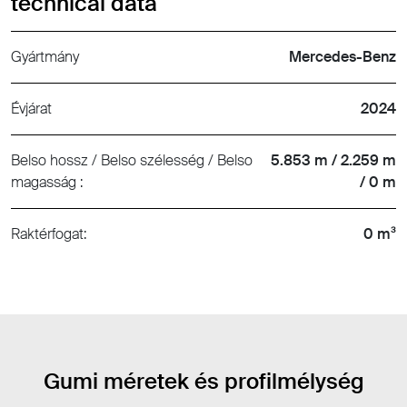
technical data
Gyártmány
Mercedes-Benz
Évjárat
2024
Belso hossz / Belso szélesség / Belso
5.853 m / 2.259 m
magasság :
/ 0 m
Raktérfogat:
0 m³
Gumi méretek és profilmélység