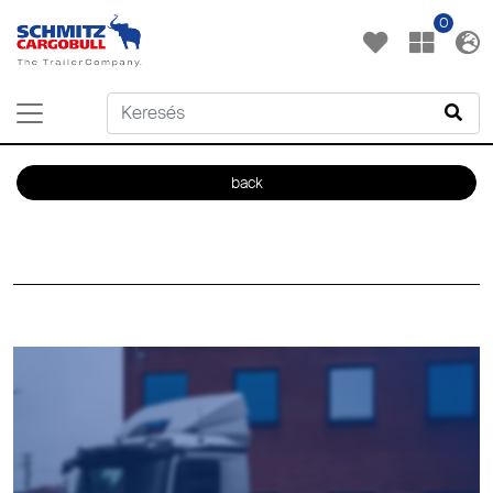
0
back