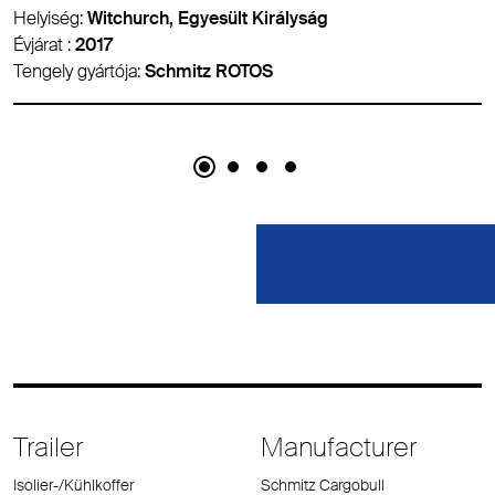
ült Királyság
Helyiség:
Valencia, Spanyol
Évjárat :
2015
ROTOS
Tengely gyártója:
-
Trailer
Manufacturer
Isolier-/Kühlkoffer
Schmitz Cargobull