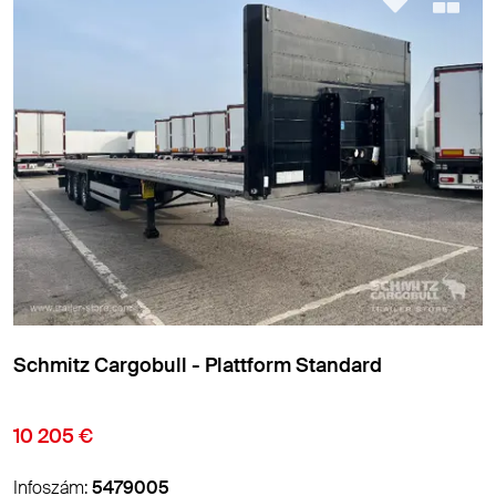
attform Standard
Leci Trailer - Isolier-/K
Standard
12 950 €
Infoszám:
5494478