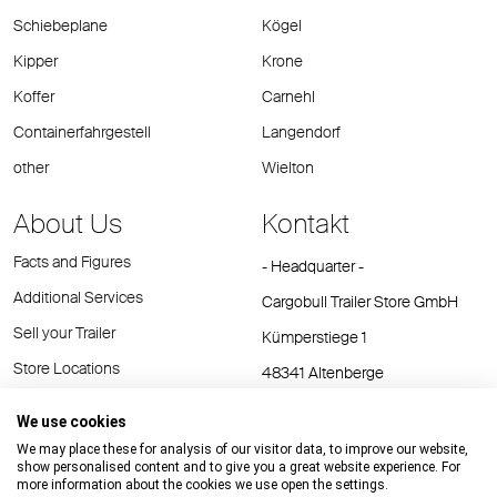
Schiebeplane
Kögel
Kipper
Krone
Koffer
Carnehl
Containerfahrgestell
Langendorf
other
Wielton
About Us
Kontakt
Facts and Figures
- Headquarter -
Additional Services
Cargobull Trailer Store GmbH
Sell your Trailer
Kümperstiege 1
Store Locations
48341 Altenberge
Tel.: +49 (2558) 81 25 00
We use cookies
E-Mail:
cts@cargobull.com
We may place these for analysis of our visitor data, to improve our website,
show personalised content and to give you a great website experience. For
more information about the cookies we use open the settings.