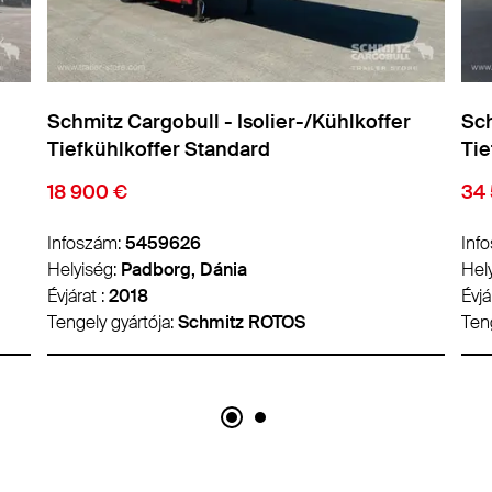
Schmitz Cargobull - Isolier-/Kühlkoffer
Sch
Tiefkühlkoffer Standard
Tie
34 500 €
26
Infoszám:
5484552
Inf
Helyiség:
Lyon, Franciaország
Hel
Évjárat :
2019
Évjá
Tengely gyártója:
Schmitz ROTOS
Teng