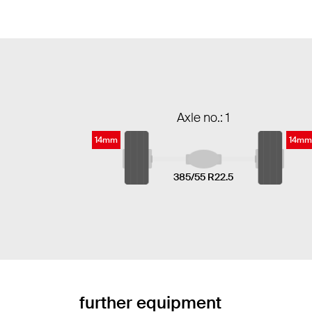
Axle no.: 1
14mm
14mm
385/55 R22.5
further equipment