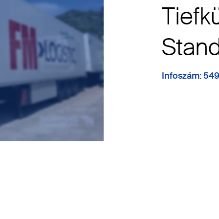
Tiefk
Stan
Infoszám: 54