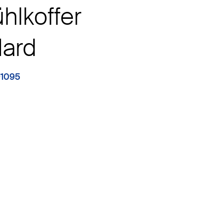
ühlkoffer
dard
91095