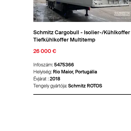
ühlkoffer
Schmitz Cargobull - Isolier-/Kühlkoffer
Tiefkühlkoffer Standard
18 900 €
Infoszám:
5459626
Helyiség:
Padborg, Dánia
Évjárat :
2018
Tengely gyártója:
Schmitz ROTOS