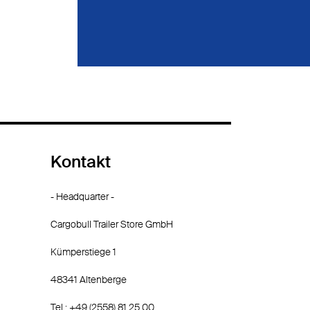
Kontakt
- Headquarter -
Cargobull Trailer Store GmbH
Kümperstiege 1
48341 Altenberge
Tel.: +49 (2558) 81 25 00