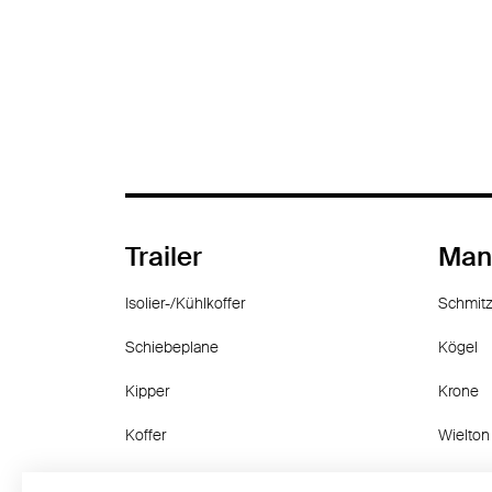
Trailer
Man
Isolier-/Kühlkoffer
Schmitz
Schiebeplane
Kögel
Kipper
Krone
Koffer
Wielton
Containerfahrgestell
Langen