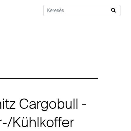
tz Cargobull -
r-/Kühlkoffer