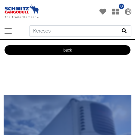
0
back