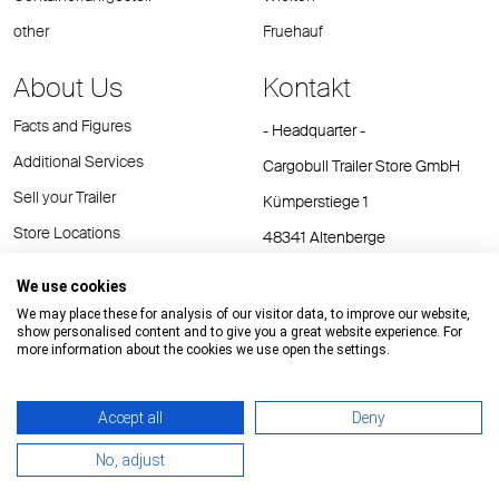
other
Fruehauf
About Us
Kontakt
Facts and Figures
- Headquarter -
Additional Services
Cargobull Trailer Store GmbH
Sell your Trailer
Kümperstiege 1
Store Locations
48341 Altenberge
Tel.: +49 (2558) 81 25 00
We use cookies
E-Mail:
cts@cargobull.com
We may place these for analysis of our visitor data, to improve our website,
show personalised content and to give you a great website experience. For
more information about the cookies we use open the settings.
Accept all
Deny
Impressum / Rechtliche Hinweise
GTC
Datenschutz
No, adjust