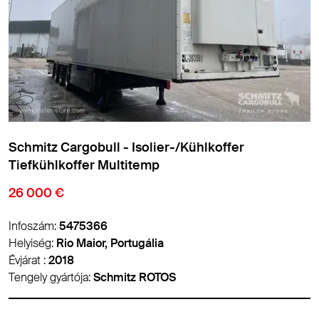
Schmitz Cargobull - Isolier-/Kühlkoffer
Tiefkühlkoffer Standard
18 900 €
Infoszám:
5459626
Helyiség:
Padborg, Dánia
Évjárat :
2018
Tengely gyártója:
Schmitz ROTOS