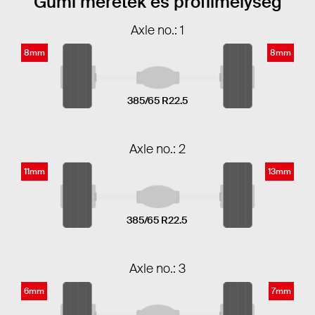
Gumi méretek és profilmélység
Axle no.: 1
8mm
8mm
385/65 R22.5
Axle no.: 2
11mm
13mm
385/65 R22.5
Axle no.: 3
6mm
7mm