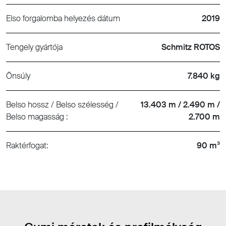
Elso forgalomba helyezés dátum
2019
Tengely gyártója
Schmitz ROTOS
Önsúly
7.840 kg
Belso hossz / Belso szélesség /
13.403 m / 2.490 m /
Belso magasság :
2.700 m
Raktérfogat:
90 m³