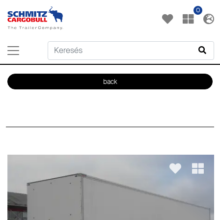
0
back