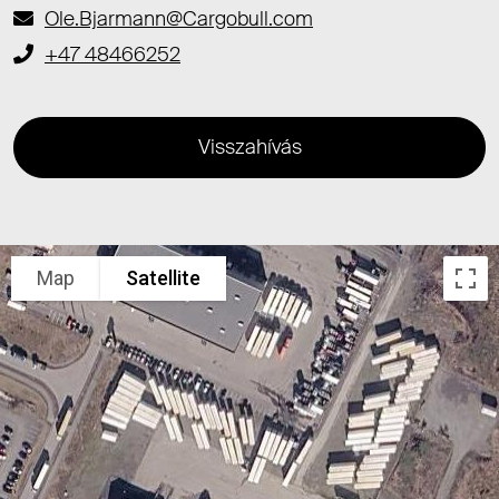
Ole.Bjarmann@Cargobull.com
+47 48466252
Visszahívás
Map
Satellite