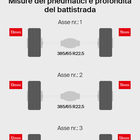
Misure dei pneumatici e profonditá
del battistrada
Asse nr.: 1
13mm
11mm
385/65 R22.5
Asse nr.: 2
13mm
11mm
385/65 R22.5
Asse nr.: 3
12mm
13mm