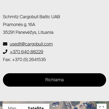
Schmitz Cargobull Baltic UAB
Pramonės g. 16A
35291 Panevėžys, Lituania
usedlt@cargobull.com
+370 640 88229
Fax: +370 (5) 2641535
Richiama
Map
Satellite