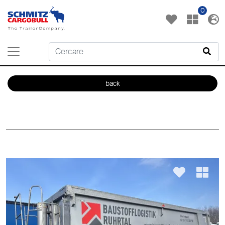
0
back