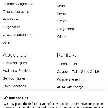
isotermica/frigorifera
Kögel
Telone scorrevole
Krone
Ribaltabile
Carnehl
Furgonatura
Langendorf
Chassis contenitore
Wielton
other
About Us
Kontakt
Facts and Figures
- Headquarter -
Additional Services
Cargobull Trailer Store GmbH
Sell your Trailer
Kümperstiege 1
Store Locations
48341 Altenberge
Tel.: +49 (2558) 81 25 00
We use cookies
E-Mail:
cts@cargobull.com
We may place these for analysis of our visitor data, to improve our website,
show personalised content and to give you a great website experience. For