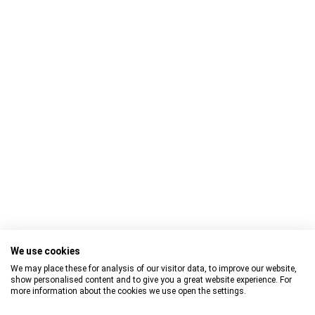
Krone
Ribaltabile
Wielton
Furgonatura
Langendorf
Chassis contenitore
Fruehauf
other
About Us
Kontakt
Facts and Figures
- Headquarter -
Additional Services
Cargobull Trailer Store GmbH
Sell your Trailer
Kümperstiege 1
Store Locations
48341 Altenberge
Tel.: +49 (2558) 81 25 00
We use cookies
E-Mail:
cts@cargobull.com
We may place these for analysis of our visitor data, to improve our website,
show personalised content and to give you a great website experience. For
more information about the cookies we use open the settings.