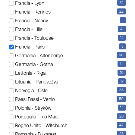
Francia - Lyon
72
Es werden aktuell 3 Elemente angezeigt
Francia - Rennes
22
Sortierung
Francia - Nancy
1
Francia - Lille
41
Francia - Toulouse
12
Francia - Paris
3
Germania - Altenberge
90
Germania - Gotha
111
Lettonia - Riga
10
Lituania - Panevėžys
17
Norvegia - Oslo
55
Paesi Bassi - Venlo
50
Polonia - Stryków
14
Portogallo - Rio Maior
28
Regno Unito - Witchurch
42
Romania - Bukarest
23