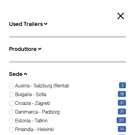
0
×
Used Trailers
Used Trailers
Produttore
Sede:
Paris
Sede
Austria - Salzburg (Rental)
3
Telone scorrevole (1)
Ribaltabile (1)
Furgonatura (1)
Bulgaria - Sofia
18
Croazia - Zagreb
21
Filter bearbeiten
Resetta tutti i filtri
Danimarca - Padborg
31
Estonia - Tallinn
20
Finlandia - Helsinki
14