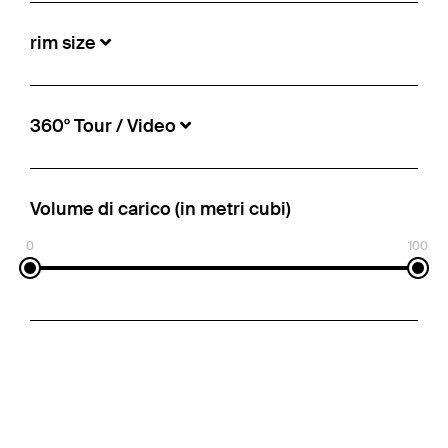
rim size
360° Tour / Video
Volume di carico (in metri cubi)
0
100
Schmitz Cargobull - Mega Telone scorrevole
€ 1.850
Nr. di riferimento:
5466736