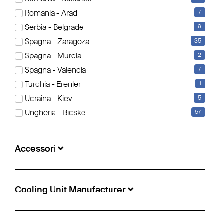
Romania - Arad
7
Serbia - Belgrade
9
Schmitz Cargobull - con cassone acciaio
arrotondato Ribaltabile
Spagna - Zaragoza
35
Spagna - Murcia
2
€ 24.500
Spagna - Valencia
7
Nr. di riferimento:
5498850
Turchia - Erenler
1
Sede:
Paris, Francia
Ucraina - Kiev
5
Anno di fabbricazione:
2020
Ungheria - Bicske
57
Produttore asse:
Schmitz Cargobull
Accessori
Cooling Unit Manufacturer