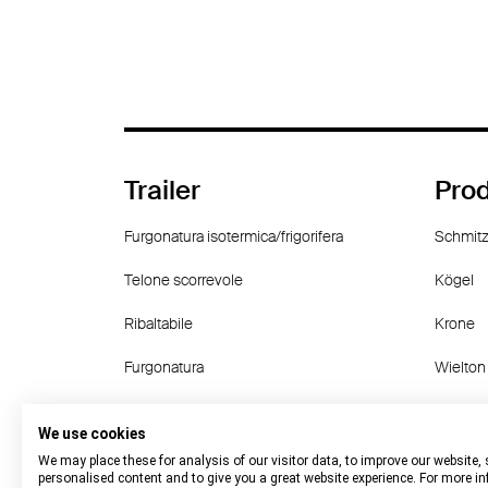
Trailer
Prod
Furgonatura isotermica/frigorifera
Schmitz
Telone scorrevole
Kögel
Ribaltabile
Krone
Furgonatura
Wielton
Chassis contenitore
Langen
We use cookies
other
Fruehau
We may place these for analysis of our visitor data, to improve our website,
personalised content and to give you a great website experience. For more i