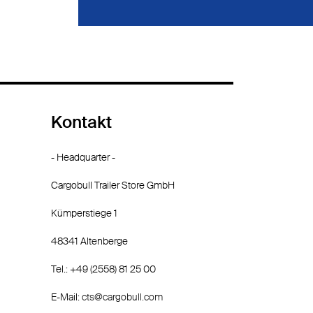
Kontakt
- Headquarter -
Cargobull Trailer Store GmbH
Kümperstiege 1
48341 Altenberge
Tel.: +49 (2558) 81 25 00
E-Mail:
cts@cargobull.com