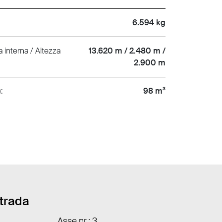
6.594 kg
 interna / Altezza
13.620 m / 2.480 m /
2.900 m
:
98 m³
strada
Asse nr.: 3