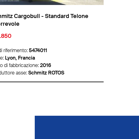
mitz Cargobull - Standard Telone
Schmitz Car
rrevole
scorrevole
8.500
€ 22.000
di riferimento:
5465418
Nr. di riferime
e:
Lille, Francia
Sede:
Lyon, F
o di fabbricazione:
2020
Anno di fabbr
duttore asse:
Schmitz ROTOS
Produttore as