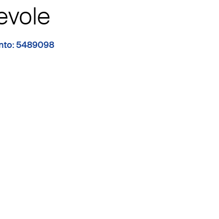
evole
mento: 5489098