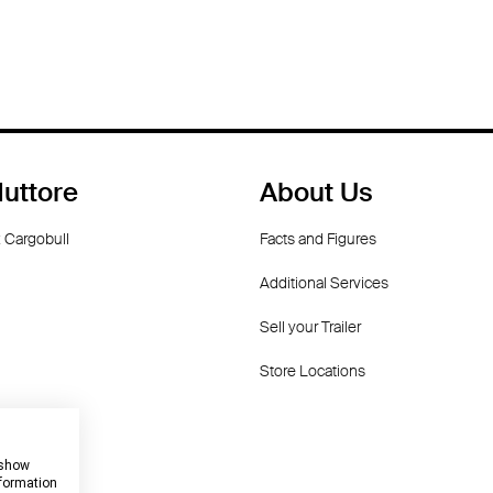
uttore
About Us
 Cargobull
Facts and Figures
Additional Services
Sell your Trailer
Store Locations
dorf
f
 show
nformation