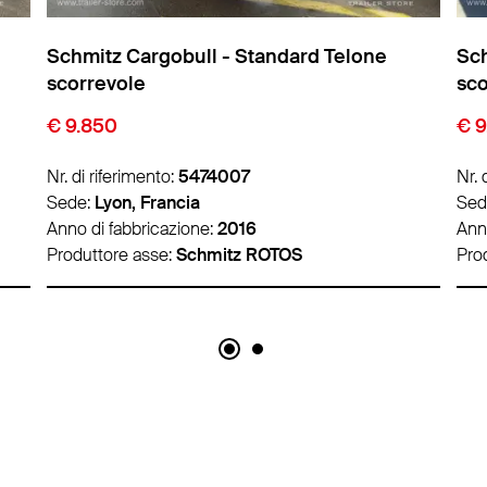
Schmitz Cargobull - Standard Telone
Sch
scorrevole
sco
€ 9.850
€ 1
Nr. di riferimento:
5474011
Nr. 
Sede:
Lyon, Francia
Sed
Anno di fabbricazione:
2016
Ann
Produttore asse:
Schmitz ROTOS
Pro