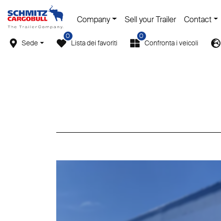
Company
Sell your Trailer
Contact
0
0
Sede
Lista dei favoriti
Confronta i veicoli