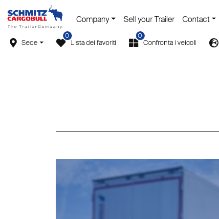
Company
Sell your Trailer
Contact
0
0
Sede
Lista dei favoriti
Confronta i veicoli