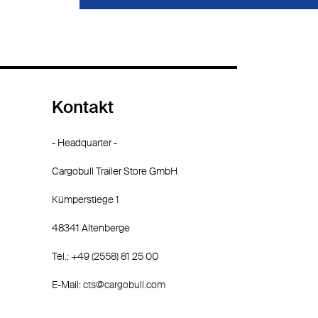
Kontakt
- Headquarter -
Cargobull Trailer Store GmbH
Kümperstiege 1
48341 Altenberge
Tel.: +49 (2558) 81 25 00
E-Mail:
cts@cargobull.com