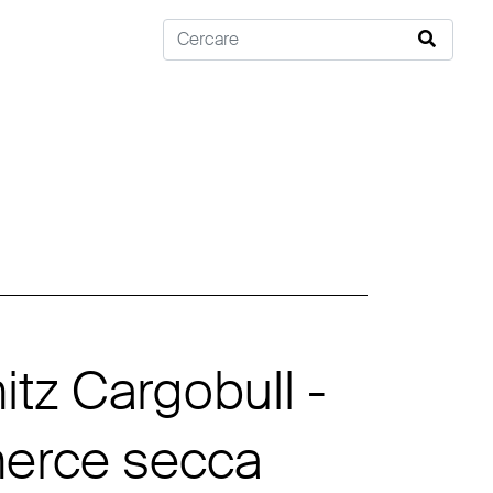
tz Cargobull -
merce secca