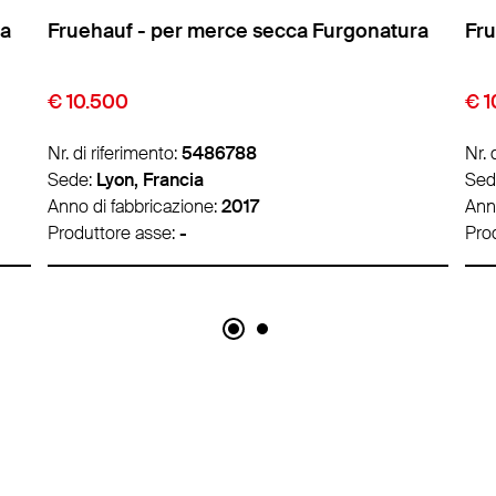
ra
Fruehauf - per merce secca Furgonatura
- p
€ 10.500
€ 1
Nr. di riferimento:
5486812
Nr. 
Sede:
Lyon, Francia
Sed
Anno di fabbricazione:
2017
Ann
Produttore asse:
SAF
Pro