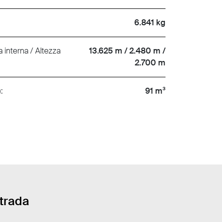
6.841 kg
 interna / Altezza
13.625 m / 2.480 m /
2.700 m
:
91 m³
strada