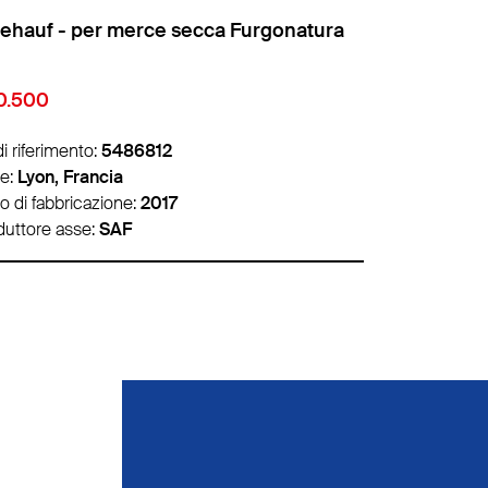
er merce secca Furgonatura
Fruehauf -
.350
€ 9.500
di riferimento:
5489675
Nr. di riferime
e:
Lille, Francia
Sede:
Lyon, F
o di fabbricazione:
2006
Anno di fabbr
duttore asse:
SMB
Produttore as