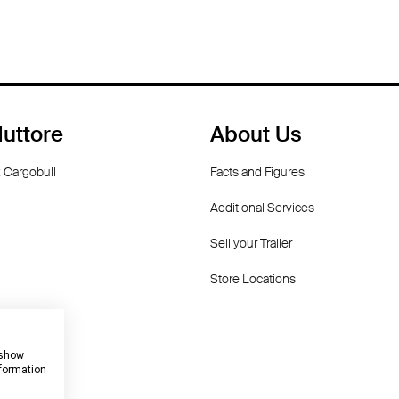
uttore
About Us
 Cargobull
Facts and Figures
Additional Services
Sell your Trailer
Store Locations
dorf
f
 show
nformation