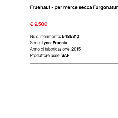
rgonatura
Fruehauf - per merce secca Furgonatu
€ 10.500
Nr. di riferimento:
5486788
Sede:
Lyon, Francia
Anno di fabbricazione:
2017
Produttore asse:
-