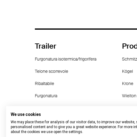
Trailer
Prod
Furgonatura isotermica/frigorifera
Schmitz
Telone scorrevole
Kögel
Ribaltabile
Krone
Furgonatura
Wielton
Chassis contenitore
Langen
We use cookies
other
Fruehau
We may place these for analysis of our visitor data, to improve our website,
personalised content and to give you a great website experience. For more i
about the cookies we use open the settings.