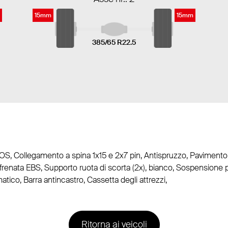
15mm
15mm
385/65 R22.5
TOS, Collegamento a spina 1x15 e 2x7 pin, Antispruzzo, Pavimento
i frenata EBS, Supporto ruota di scorta (2x), bianco, Sospensione
atico, Barra antincastro, Cassetta degli attrezzi,
Ritorna ai veicoli