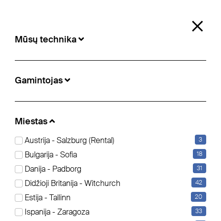
0
×
Mūsų technika
Mūsų technika
Gamintojas
Miestas:
Arad
Miestas
Austrija - Salzburg (Rental)
3
Užuolaidinės (7)
Savivartės (1)
Bulgarija - Sofia
18
Danija - Padborg
31
Filter bearbeiten
Panaikinti visus filtrus
Didžioji Britanija - Witchurch
42
Estija - Tallinn
20
Ispanija - Zaragoza
33