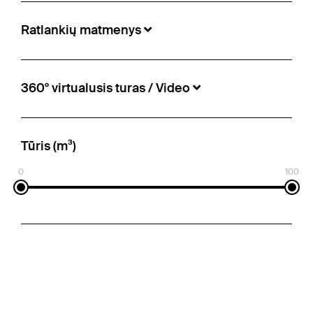
Ratlankių matmenys
360° virtualusis turas / Video
Tūris (m³)
0
100
Schmitz Cargobull - Užuolaidinės Mega
11.490 €
Numeris:
5499502