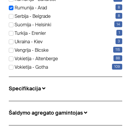
Rumunija - Arad
8
Serbija - Belgrade
8
Schmitz Cargobull - Užuolaidinės Mega
Suomija - Helsinki
14
Turkija - Erenler
1
11.490 €
Ukraina - Kiev
3
Numeris:
5499692
Vengrija - Bicske
115
Padalinys:
Arad, Rumunija
Vokietija - Altenberge
88
Gamybos metai:
2017
Vokietija - Gotha
109
Ašių gamintojas:
Schmitz Cargobull
Specifikacija
Šaldymo agregato gamintojas