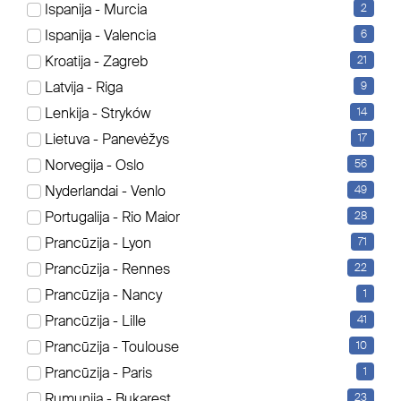
Ispanija - Murcia
2
Es werden aktuell 8 Elemente angezeigt
Ispanija - Valencia
6
Sortierung
Kroatija - Zagreb
21
Latvija - Riga
9
Lenkija - Stryków
14
Lietuva - Panevėžys
17
Norvegija - Oslo
56
Nyderlandai - Venlo
49
Portugalija - Rio Maior
28
Prancūzija - Lyon
71
Prancūzija - Rennes
22
Prancūzija - Nancy
1
Prancūzija - Lille
41
Prancūzija - Toulouse
10
Prancūzija - Paris
1
Rumunija - Bukarest
23