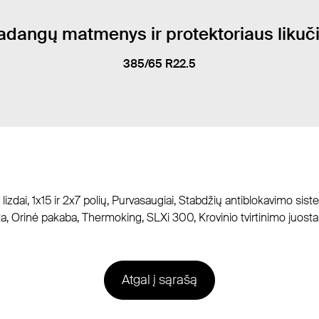
adangų matmenys ir protektoriaus likuči
385/65 R22.5
zdai, 1x15 ir 2x7 polių, Purvasaugiai, Stabdžių antiblokavimo sist
ta, Orinė pakaba, Thermoking, SLXi 300, Krovinio tvirtinimo juost
Atgal į sąrašą