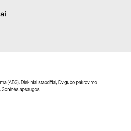
ai
ema (ABS), Diskiniai stabdžiai, Dvigubo pakrovimo
a, Šoninės apsaugos,