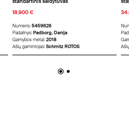
standartinis šaldytuvas
sta
34.500 €
26
Numeris:
5484552
Num
Padalinys:
Lyon, Prancūzija
Pad
Gamybos metai:
2019
Gam
Ašių gamintojas:
Schmitz ROTOS
Aši