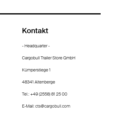
Kontakt
- Headquarter -
Cargobull Trailer Store GmbH
Kümperstiege 1
48341 Altenberge
Tel.: +49 (2558) 81 25 00
E-Mail:
cts@cargobull.com