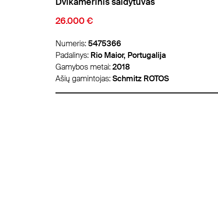
standartinis šaldytuvas
18.900 €
Numeris:
5459626
Padalinys:
Padborg, Danija
Gamybos metai:
2018
Ašių gamintojas:
Schmitz ROTOS