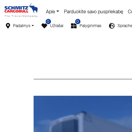
Apie
Parduokite savo puspriekabę
C
0
0
Padalinys
Užrašai
Palyginimas
Sprach