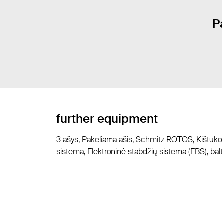
P
further equipment
3 ašys, Pakeliama ašis, Schmitz ROTOS, Kištuko li
sistema, Elektroninė stabdžių sistema (EBS), bal