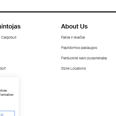
intojas
About Us
 Cargobull
Faktai ir skaičiai
Papildomos paslaugos
Parduokite savo puspriekabę
dorf
Store Locations
f
 show
nformation
ust