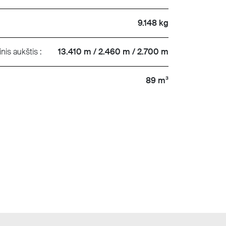
9.148 kg
inis aukštis :
13.410 m / 2.460 m / 2.700 m
89 m³