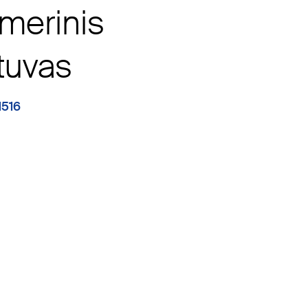
merinis
tuvas
1516