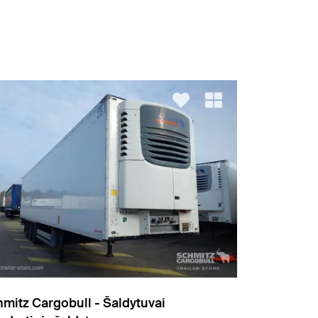
mitz Cargobull - Šaldytuvai
Schmitz Car