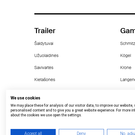
Trailer
Gam
Šaldytuvai
Schmitz
Užuolaidinės
Kögel
Savivartės
Krone
Kietašonės
Langen
Konteinerinės važiuoklės
Wielton
We use cookies
other
Fruehau
We may place these for analysis of our visitor data, to improve our website,
personalised content and to give you a great website experience. For more i
about the cookies we use open the settings.
Accept all
Deny
No, adj