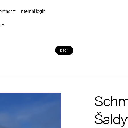
ontact
internal login
e
back
Schmi
Šaldy