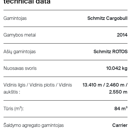
technical data
Gamintojas
Schmitz Cargobull
Gamybos metai
2014
Ašių gamintojas
Schmitz ROTOS
Nuosavas svoris
10.042 kg
Vidinis ilgis / Vidinis plotis / Vidinis
13.410 m / 2.460 m /
aukštis :
2.550 m
Tūris (m³):
84 m³
Šaldymo agregato gamintojas
Carrier