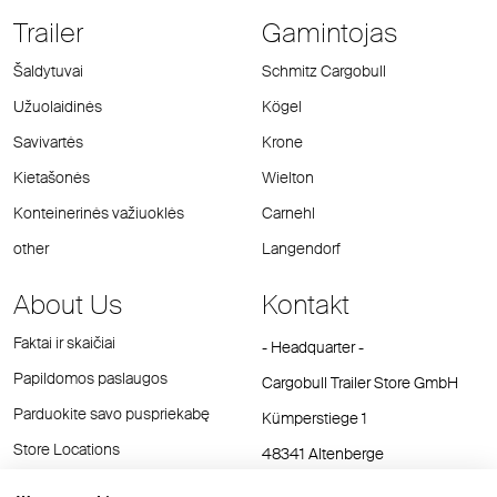
Trailer
Gamintojas
Šaldytuvai
Schmitz Cargobull
Užuolaidinės
Kögel
Savivartės
Krone
Kietašonės
Wielton
Konteinerinės važiuoklės
Carnehl
other
Langendorf
About Us
Kontakt
Faktai ir skaičiai
- Headquarter -
Papildomos paslaugos
Cargobull Trailer Store GmbH
Parduokite savo puspriekabę
Kümperstiege 1
Store Locations
48341 Altenberge
Tel.: +49 (2558) 81 25 00