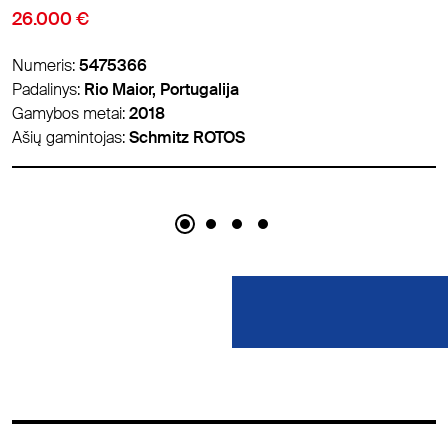
18.900 €
Numeris:
5459626
Padalinys:
Padborg, Danija
Gamybos metai:
2018
Ašių gamintojas:
Schmitz ROTOS