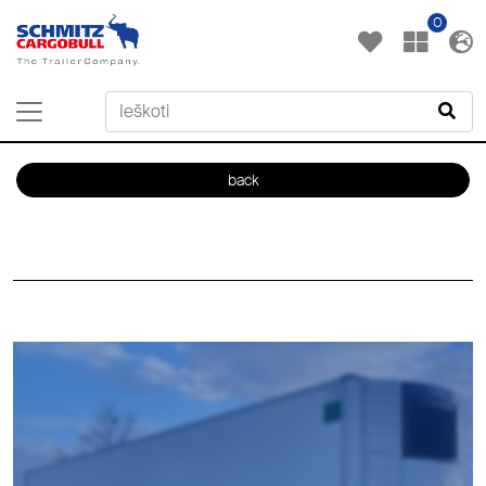
0
back