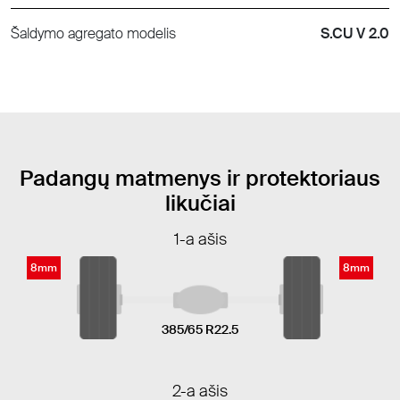
Šaldymo agregato modelis
S.CU V 2.0
Padangų matmenys ir protektoriaus
likučiai
1-a ašis
8mm
8mm
385/65 R22.5
2-a ašis