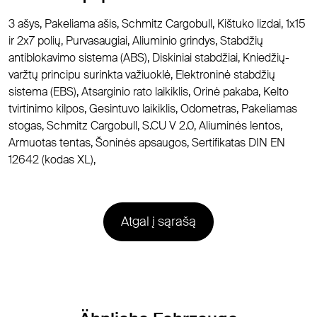
3 ašys, Pakeliama ašis, Schmitz Cargobull, Kištuko lizdai, 1x15
ir 2x7 polių, Purvasaugiai, Aliuminio grindys, Stabdžių
antiblokavimo sistema (ABS), Diskiniai stabdžiai, Kniedžių-
varžtų principu surinkta važiuoklė, Elektroninė stabdžių
sistema (EBS), Atsarginio rato laikiklis, Orinė pakaba, Kelto
tvirtinimo kilpos, Gesintuvo laikiklis, Odometras, Pakeliamas
stogas, Schmitz Cargobull, S.CU V 2.0, Aliuminės lentos,
Armuotas tentas, Šoninės apsaugos, Sertifikatas DIN EN
12642 (kodas XL),
Atgal į sąrašą