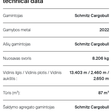
technical data
Gamintojas
Schmitz Cargobull
Gamybos metai
2022
Ašių gamintojas
Schmitz Cargobull
Nuosavas svoris
8.206 kg
Vidinis ilgis / Vidinis plotis / Vidinis
13.403 m / 2.460 m /
aukštis :
2.650 m
Tūris (m³):
87 m³
Šaldymo agregato gamintojas
Schmitz Cargobull