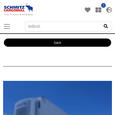
0
back