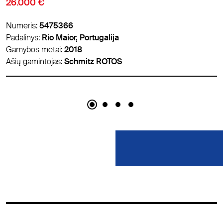
18.900 €
Numeris:
5459626
Padalinys:
Padborg, Danija
Gamybos metai:
2018
Ašių gamintojas:
Schmitz ROTOS