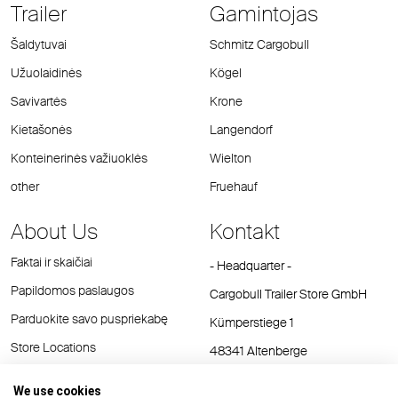
Trailer
Gamintojas
Šaldytuvai
Schmitz Cargobull
Užuolaidinės
Kögel
Savivartės
Krone
Kietašonės
Langendorf
Konteinerinės važiuoklės
Wielton
other
Fruehauf
About Us
Kontakt
Faktai ir skaičiai
- Headquarter -
Papildomos paslaugos
Cargobull Trailer Store GmbH
Parduokite savo puspriekabę
Kümperstiege 1
Store Locations
48341 Altenberge
Tel.: +49 (2558) 81 25 00
We use cookies