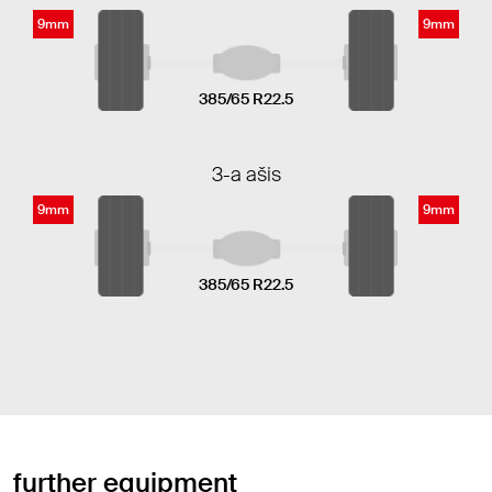
9mm
9mm
385/65 R22.5
3-a ašis
9mm
9mm
385/65 R22.5
further equipment