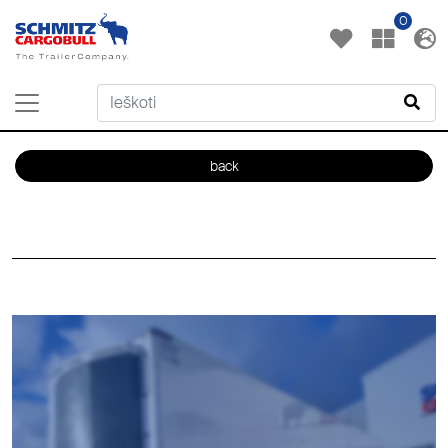
0
back