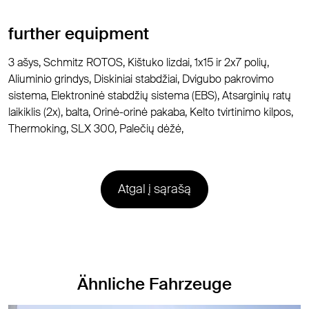
further equipment
3 ašys, Schmitz ROTOS, Kištuko lizdai, 1x15 ir 2x7 polių,
Aliuminio grindys, Diskiniai stabdžiai, Dvigubo pakrovimo
sistema, Elektroninė stabdžių sistema (EBS), Atsarginių ratų
laikiklis (2x), balta, Orinė-orinė pakaba, Kelto tvirtinimo kilpos,
Thermoking, SLX 300, Palečių dėžė,
Atgal į sąrašą
Ähnliche Fahrzeuge