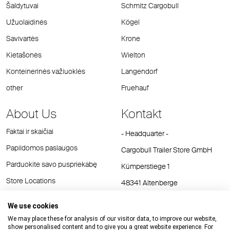
Šaldytuvai
Schmitz Cargobull
Užuolaidinės
Kögel
Savivartės
Krone
Kietašonės
Wielton
Konteinerinės važiuoklės
Langendorf
other
Fruehauf
About Us
Kontakt
Faktai ir skaičiai
- Headquarter -
Papildomos paslaugos
Cargobull Trailer Store GmbH
Parduokite savo puspriekabę
Kümperstiege 1
Store Locations
48341 Altenberge
Tel.: +49 (2558) 81 25 00
We use cookies
E-Mail:
cts@cargobull.com
We may place these for analysis of our visitor data, to improve our website,
show personalised content and to give you a great website experience. For