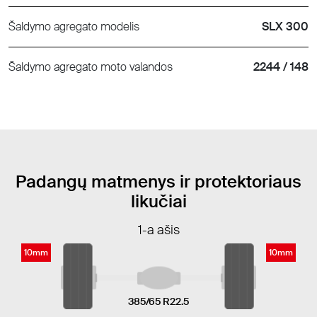
Šaldymo agregato modelis
SLX 300
Šaldymo agregato moto valandos
2244 / 148
Padangų matmenys ir protektoriaus
likučiai
1-a ašis
10mm
10mm
385/65 R22.5