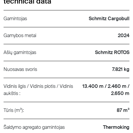
technical data
Gamintojas
Schmitz Cargobull
Gamybos metai
2024
Ašių gamintojas
Schmitz ROTOS
Nuosavas svoris
7.821 kg
Vidinis ilgis / Vidinis plotis / Vidinis
13.400 m / 2.460 m /
aukštis :
2.650 m
Tūris (m³):
87 m³
Šaldymo agregato gamintojas
Thermoking