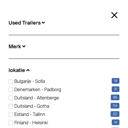
0
×
Used Trailers
Used Trailers
Merk
lokatie:
Witchurch
lokatie
Bulgarije - Sofia
19
Koel-/diepvriesopbouw (36)
Schuifzeil (2)
Kipper (1)
Denemarken - Padborg
31
Duitsland - Altenberge
89
Filter bearbeiten
reset filter
Duitsland - Gotha
114
Estland - Tallinn
20
Finland - Helsinki
14