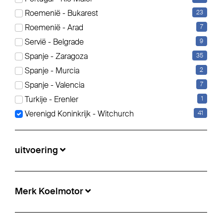
Roemenië - Bukarest
23
Roemenië - Arad
7
Schmitz Cargobull - Standaard Container chassis
Servië - Belgrade
9
Spanje - Zaragoza
35
€ 19.244
Spanje - Murcia
2
Informatie nummer:
5499212
Spanje - Valencia
7
lokatie:
Witchurch, Verenigd Koninkrijk
Turkije - Erenler
1
Bouwjaar :
2022
Verenigd Koninkrijk - Witchurch
41
Merk van de assen:
Schmitz ROTOS
uitvoering
Merk Koelmotor