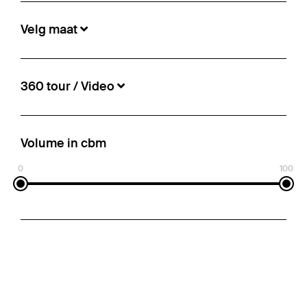
Velg maat
360 tour / Video
Volume in cbm
0
100
Schmitz Cargobull - Diepvries standaard
Koel-/diepvriesopbouw
€ 90.390
Informatie nummer:
5497602