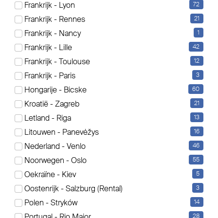
Frankrijk - Lyon
72
Es werden aktuell 41 Elemente angezeigt
Frankrijk - Rennes
21
Sortierung
Frankrijk - Nancy
1
Frankrijk - Lille
42
Frankrijk - Toulouse
12
Frankrijk - Paris
3
Hongarije - Bicske
60
Kroatië - Zagreb
21
Letland - Riga
13
Litouwen - Panevėžys
16
Nederland - Venlo
46
Noorwegen - Oslo
55
Oekraïne - Kiev
5
Oostenrijk - Salzburg (Rental)
3
Polen - Stryków
14
Portugal - Rio Maior
28