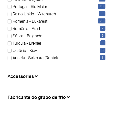
Portugal - Rio Maior
28
Reino Unido - Witchurch
41
Schmitz Cargobull - Caixa isolada/da refrigeração
Caixa congelador Multitemp
Romênia - Bukarest
23
Romênia - Arad
7
€31.500
Sérvia - Belgrade
9
N° de informação:
5497528
Turquia - Erenler
1
Localização:
Padborg, Dinamarca
Ucrânia - Kiev
5
Ano de fabricação:
2020
Áustria - Salzburg (Rental)
3
Fabricante do eixo:
Schmitz ROTOS
Accessories
Fabricante do grupo de frio