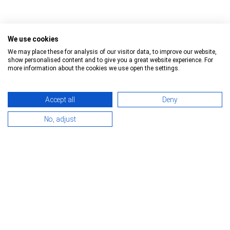
We use cookies
We may place these for analysis of our visitor data, to improve our website,
show personalised content and to give you a great website experience. For
more information about the cookies we use open the settings.
Accept all
Deny
Limpar filtros
No, adjust
Schmitz Cargobull - Caixa isolada/da refrigeração
Caixa congelador Padrão
€6.900
N° de informação:
5492055
Localização:
Padborg, Dinamarca
Ano de fabricação:
2005
Fabricante do eixo:
-