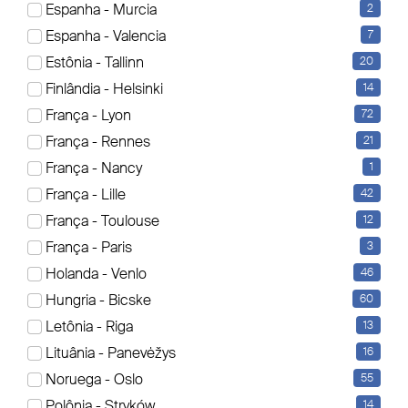
Espanha - Murcia
2
Es werden aktuell 31 Elemente angezeigt
Espanha - Valencia
7
Sortierung
Estônia - Tallinn
20
Finlândia - Helsinki
14
França - Lyon
72
França - Rennes
21
França - Nancy
1
França - Lille
42
França - Toulouse
12
França - Paris
3
Holanda - Venlo
46
Hungria - Bicske
60
Letônia - Riga
13
Lituânia - Panevėžys
16
Noruega - Oslo
55
Polônia - Stryków
14