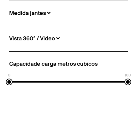
Medida jantes
Vista 360º / Video
Capacidade carga metros cubicos
0
100
Schmitz Cargobull - Caixa isolada/da refrigeração
Caixa congelador Multitemp
€31.500
N° de informação:
5497553