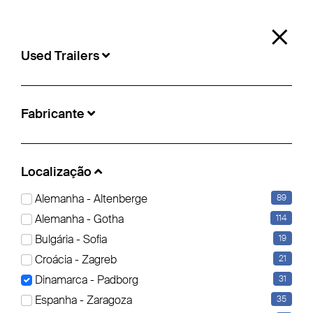
0
×
Used Trailers
Used Trailers
Fabricante
Localização:
Padborg
Localização
Alemanha - Altenberge
89
Caixa isolada/da refrigeração (15)
Lona para empurrar (7)
Alemanha - Gotha
114
Bulgária - Sofia
19
Filter bearbeiten
Limpar filtros
Croácia - Zagreb
21
Dinamarca - Padborg
31
Espanha - Zaragoza
35