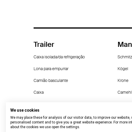
Trailer
Man
Caixa isolada/da refrigeração
Schmitz
Lona para empurrar
Kögel
Camião basculante
Krone
Caixa
Carnehl
Chassi porta-contentores
Langen
We use cookies
other
Wielton
We may place these for analysis of our visitor data, to improve our website,
personalised content and to give you a great website experience. For more i
about the cookies we use open the settings.