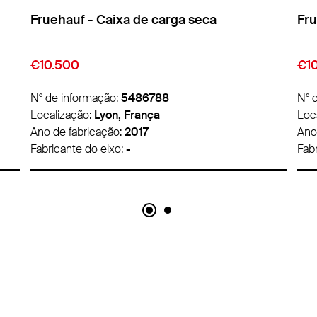
Fruehauf - Caixa de carga seca
- C
€10.500
€1
N° de informação:
5486812
N° 
Localização:
Lyon, França
Loc
Ano de fabricação:
2017
Ano
Fabricante do eixo:
SAF
Fab