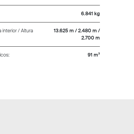
6.841 kg
interior / Altura
13.625 m / 2.480 m /
2.700 m
icos:
91 m³