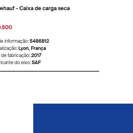
aixa de carga seca
Fruehauf - 
.350
€9.500
de informação:
5489675
N° de informa
alização:
Lille, França
Localização:
L
 de fabricação:
2006
Ano de fabric
ricante do eixo:
SMB
Fabricante do