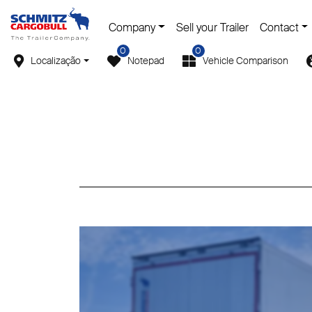
Company
Sell your Trailer
Contact
0
0
Localização
Notepad
Vehicle Comparison