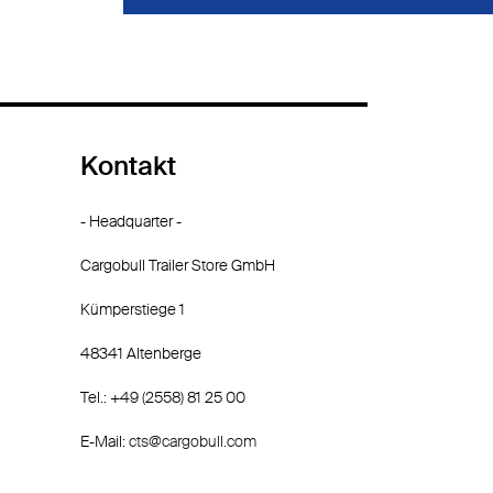
Kontakt
- Headquarter -
Cargobull Trailer Store GmbH
Kümperstiege 1
48341 Altenberge
Tel.: +49 (2558) 81 25 00
E-Mail:
cts@cargobull.com