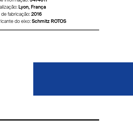
alização:
Lille, França
Localização:
L
 de fabricação:
2020
Ano de fabric
ricante do eixo:
Schmitz ROTOS
Fabricante do