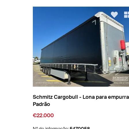
 empurrar
Schmitz Cargobull - Lona para empurra
Padrão
€9.850
N° de informação:
5474007