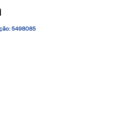
a
ação: 5498085