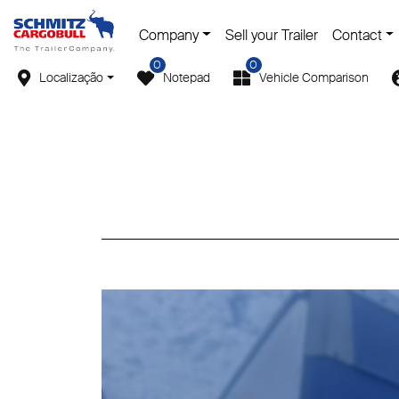
Company
Sell your Trailer
Contact
0
0
Localização
Notepad
Vehicle Comparison