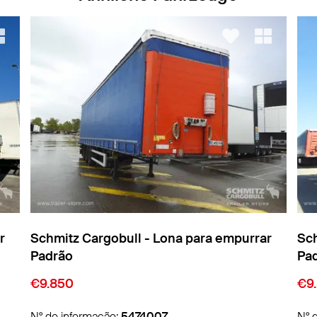
r
Schmitz Cargobull - Lona para empurrar
Sch
Padrão
Pa
€9.850
€1
N° de informação:
5474011
N° 