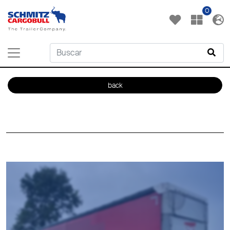
0
back