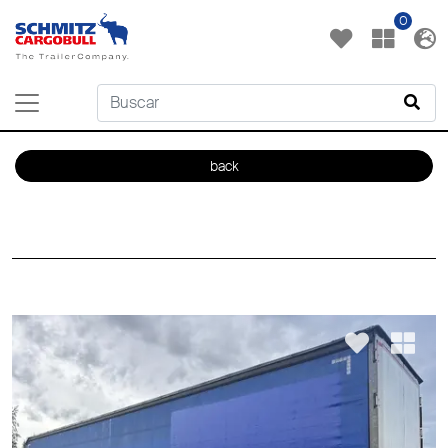
0
back