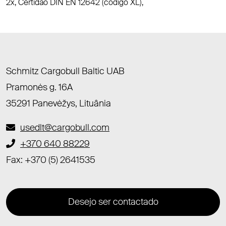
2x, Certidão DIN EN 12642 (código XL),
Schmitz Cargobull Baltic UAB
Pramonės g. 16A
35291 Panevėžys, Lituânia
usedlt@cargobull.com
+370 640 88229
Fax: +370 (5) 2641535
Desejo ser contactado