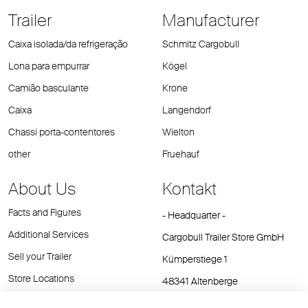
Trailer
Manufacturer
Caixa isolada/da refrigeração
Schmitz Cargobull
Lona para empurrar
Kögel
Camião basculante
Krone
Caixa
Langendorf
Chassi porta-contentores
Wielton
other
Fruehauf
About Us
Kontakt
Facts and Figures
- Headquarter -
Additional Services
Cargobull Trailer Store GmbH
Sell your Trailer
Kümperstiege 1
Store Locations
48341 Altenberge
Tel.: +49 (2558) 81 25 00