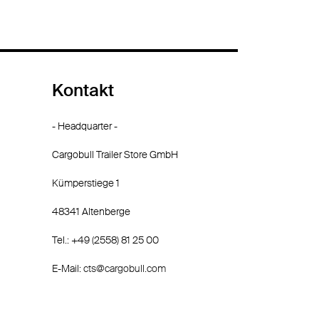
Kontakt
- Headquarter -
Cargobull Trailer Store GmbH
Kümperstiege 1
48341 Altenberge
Tel.: +49 (2558) 81 25 00
E-Mail:
cts@cargobull.com