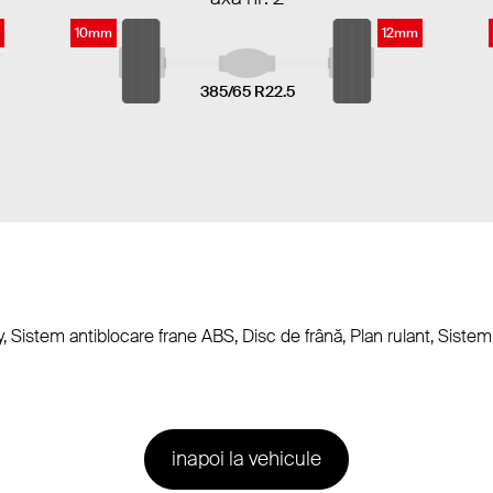
10mm
12mm
385/65 R22.5
ray, Sistem antiblocare frane ABS, Disc de frână, Plan rulant, Sist
inapoi la vehicule