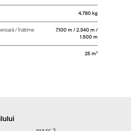
4.780 kg
erioarä / Înältime
7.100 m / 2.340 m /
1.500 m
25 m³
lului
axa nr: 3