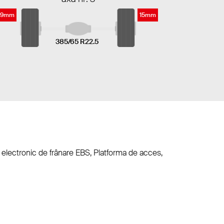
9mm
15mm
385/65 R22.5
em electronic de frânare EBS, Platforma de acces,