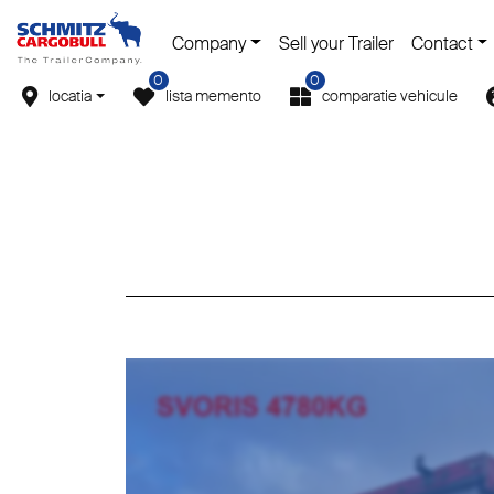
Company
Sell your Trailer
Contact
0
0
locatia
lista memento
comparatie vehicule