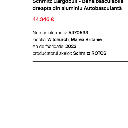
ulabila
Meierling - Bena basculabila dreapta d
ulantă
aluminiu Autobasculantă
6.900 €
Numär informativ:
5488786
locatia:
Panevėžys, Lituania
An de fabricatie:
2012
producatorul axelor:
BPW