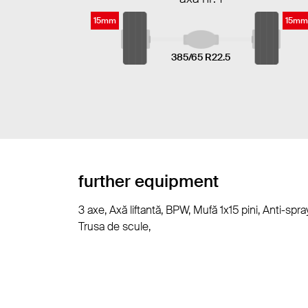
15mm
15mm
385/65 R22.5
further equipment
3 axe, Axă liftantă, BPW, Mufă 1x15 pini, Anti-sp
Trusa de scule,