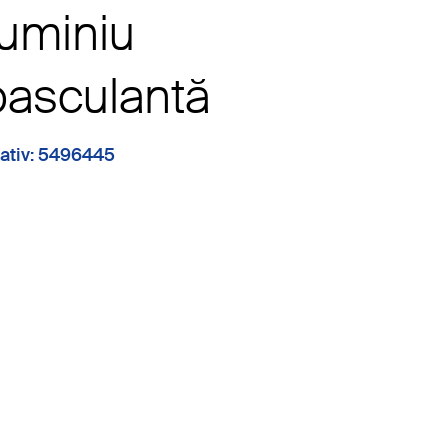
luminiu
asculantă
ativ: 5496445