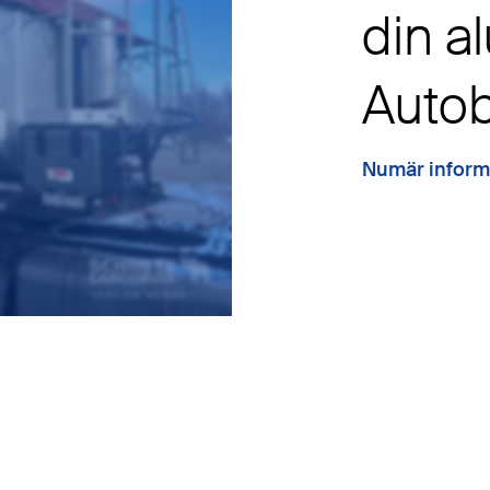
din a
Autob
Numär inform