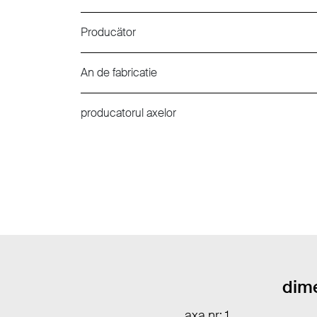
Producätor
An de fabricatie
producatorul axelor
dime
axa nr: 1