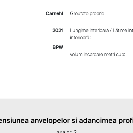
Carnehl
Greutate proprie
2021
Lungime interioarä / Lätime int
interioarä :
BPW
volum incarcare metri cub:
nsiunea anvelopelor si adancimea profi
axa nr: 2