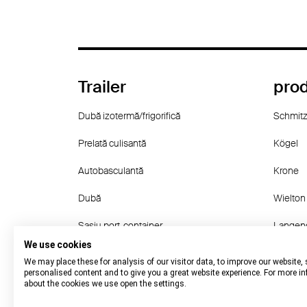
Trailer
pro
Dubă izotermă/frigorifică
Schmitz
Prelată culisantă
Kögel
Autobasculantă
Krone
Dubă
Wielton
Şasiu port-container
Langen
We use cookies
other
Fruehau
We may place these for analysis of our visitor data, to improve our website,
personalised content and to give you a great website experience. For more i
about the cookies we use open the settings.