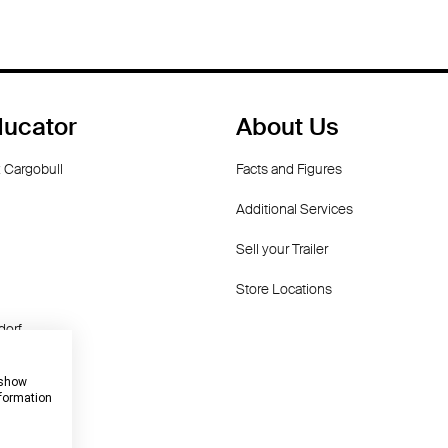
ducator
About Us
 Cargobull
Facts and Figures
Additional Services
Sell your Trailer
Store Locations
dorf
f
 show
nformation