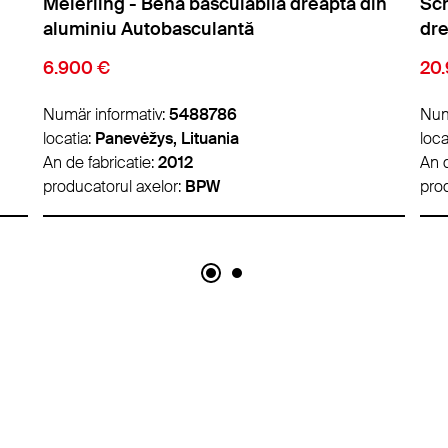
in
Schmitz Cargobull - Bena basculabila
Sch
dreapta din aluminiu Autobasculantă
bas
20.950 €
38
Numär informativ:
5489096
Num
locatia:
Lyon, Franța
loca
An de fabricatie:
2019
An d
producatorul axelor:
Schmitz ROTOS
pro