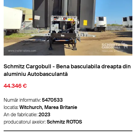
Meierling - Bena basculabila dreapta din aluminiu
Autobasculantă
6.900 €
Numär informativ:
5488786
locatia:
Panevėžys, Lituania
An de fabricatie:
2012
producatorul axelor:
BPW