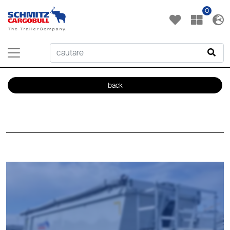
0
back