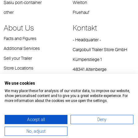
Şasiu port-container
Wielton
other
Fruehauf
About Us
Kontakt
Facts and Figures
- Headquarter -
Additional Services
Cargobull Trailer Store GmbH
Sell your Trailer
Kümperstiege 1
Store Locations
48341 Altenberge
Tel.: +49 (2558) 81 25 00
We use cookies
E-Mail:
cts@cargobull.com
We may place these for analysis of our visitor data, to improve our website,
show personalised content and to give you a great website experience. For
more information about the cookies we use open the settings.
Accept all
Deny
Impressum / Rechtliche Hinweise
GTC
Datenschutz
No, adjust