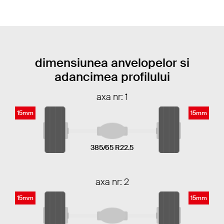
dimensiunea anvelopelor si
adancimea profilului
axa nr: 1
15mm
15mm
385/65 R22.5
axa nr: 2
15mm
15mm