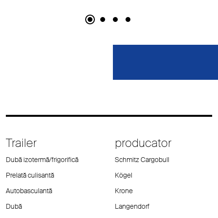
Trailer
producator
Dubă izotermă/frigorifică
Schmitz Cargobull
Prelată culisantă
Kögel
Autobasculantă
Krone
Dubă
Langendorf