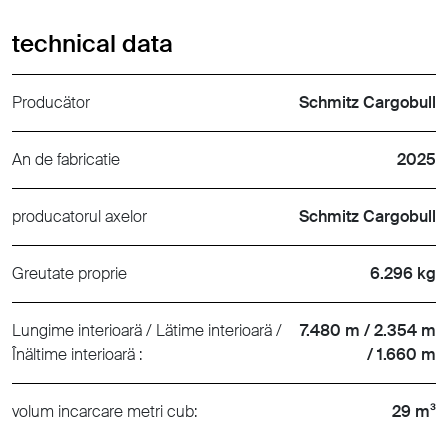
technical data
Producätor
Schmitz Cargobull
An de fabricatie
2025
producatorul axelor
Schmitz Cargobull
Greutate proprie
6.296 kg
Lungime interioarä / Lätime interioarä /
7.480 m / 2.354 m
Înältime interioarä :
/ 1.660 m
volum incarcare metri cub:
29 m³