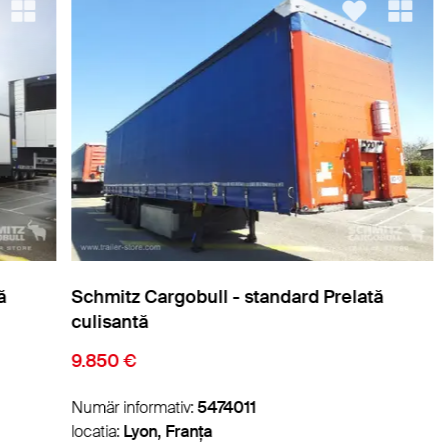
Schmitz Cargobull - standard Prelată
Sch
culisantă
cul
9.850 €
18.
Numär informativ:
5474011
Num
locatia:
Lyon, Franța
loca