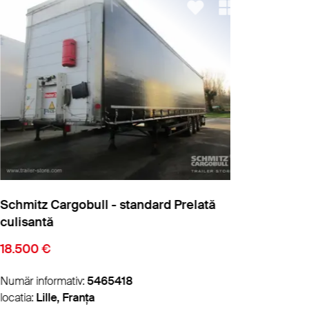
mitz Cargobull - standard Prelată
Schmitz Car
isantă
culisantă
500 €
22.000 €
är informativ:
5465418
Numär informa
tia:
Lille, Franța
locatia:
Lyon, 