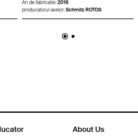
An de fabricatie:
2016
An d
producatorul axelor:
Schmitz ROTOS
pro
ducator
About Us