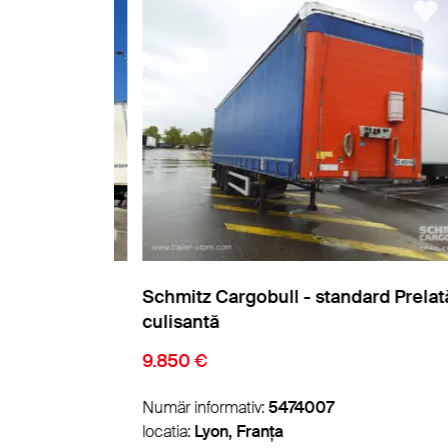
relată
Schmitz Cargobull - standard Prelată
culisantă
9.850 €
Numär informativ:
5474007
locatia:
Lyon, Franța