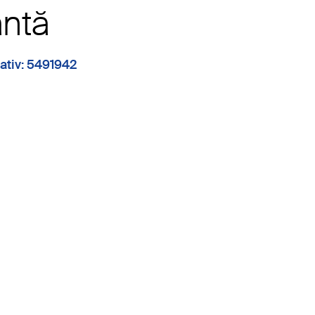
antă
ativ: 5491942