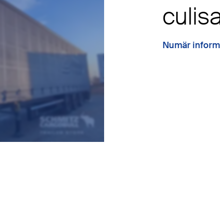
culis
Numär inform