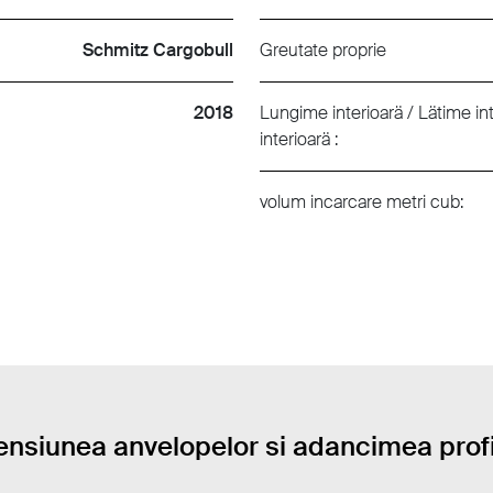
Schmitz Cargobull
Greutate proprie
2018
Lungime interioarä / Lätime int
interioarä :
volum incarcare metri cub:
nsiunea anvelopelor si adancimea profi