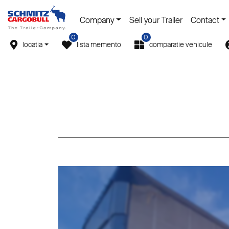
Company
Sell your Trailer
Contact
0
0
locatia
lista memento
comparatie vehicule