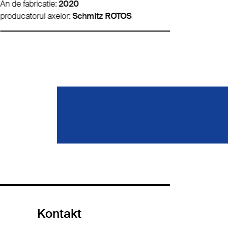
e fabricatie:
2020
An de fabricat
ducatorul axelor:
Schmitz ROTOS
producatorul 
Kontakt