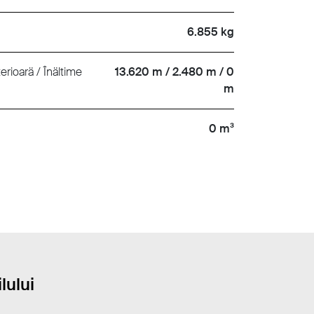
6.855 kg
erioarä / Înältime
13.620 m / 2.480 m / 0
m
0 m³
lului