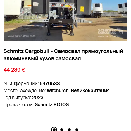
ный
Meierling - Cамосвал прямоугольный
алюминевый кузов самосвал
6 900 €
№ информации:
5488786
Местонахождение:
Panevėžys, Литва
Год выпуска:
2012
Произв. осей:
BPW