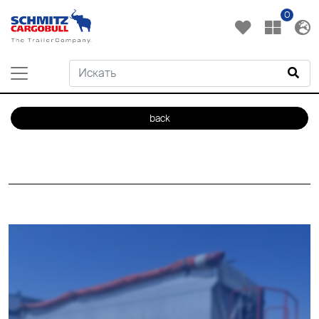
0
back