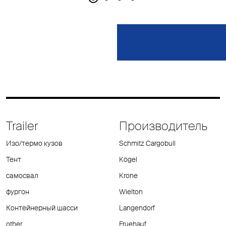
Trailer
Производитель
Изо/термо кузов
Schmitz Cargobull
Тент
Kögel
самосвал
Krone
фургон
Wielton
Контейнерный шасси
Langendorf
other
Fruehauf