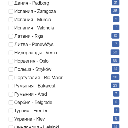
Дания - Padborg
31
Es werden aktuell 3 Elemente angezeigt
Испания - Zaragoza
35
Sortierung
Испания - Murcia
2
Испания - Valencia
7
Латвия - Riga
10
Литва - Panevėžys
17
Нидерланды - Venlo
50
Норвегия - Oslo
55
Польша - Stryków
14
Португалия - Rio Maior
28
Румыния - Bukarest
23
Румыния - Arad
7
Сербия - Belgrade
9
Турция - Erenler
1
Украина - Kiev
5
Финляндия - Helsinki
14