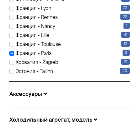
Франция - Lyon
72
Франция - Rennes
22
Schmitz Cargobull - Cамосвал полукруглый
стальной кузов самосвал
Франция - Nancy
1
Франция - Lille
41
24 500 €
Франция - Toulouse
12
№ информации:
5498850
Франция - Paris
3
Местонахождение:
Paris, Франция
Хорватия - Zagreb
21
Год выпуска:
2020
Эстония - Tallinn
20
Произв. осей:
Schmitz Cargobull
Аксессуары
Холодильный агрегат, модель