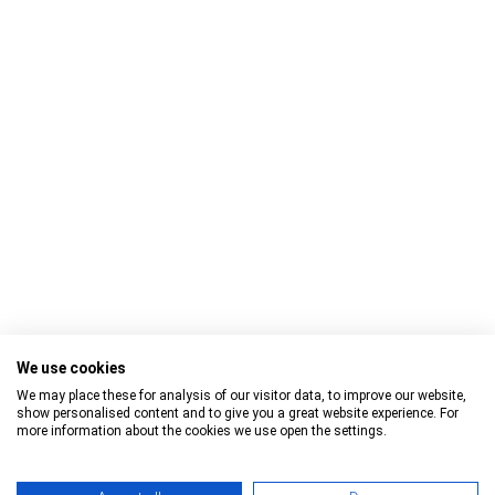
самосвал
Krone
фургон
Wielton
Контейнерный шасси
Langendorf
other
Fruehauf
About Us
Kontakt
Цифры и факты
- Headquarter -
Дополнительные услуги
Cargobull Trailer Store GmbH
Выкуп
Kümperstiege 1
Store Locations
48341 Altenberge
Tel.: +49 (2558) 81 25 00
We use cookies
E-Mail:
cts@cargobull.com
We may place these for analysis of our visitor data, to improve our website,
show personalised content and to give you a great website experience. For
more information about the cookies we use open the settings.