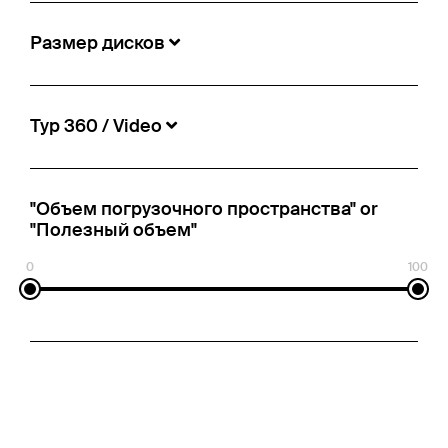
Размер дисков
Тур 360 / Video
"Объем погрузочного пространства" or
"Полезный объем"
0
100
Schmitz Cargobull - Mega Тент
1 850 €
№ информации:
5466736