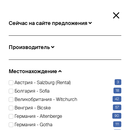
0
×
Сейчас на сайте предложения
Сейчас на сайте предложения
Производитель
Местонахождение:
Paris
Местонахождение
Австрия - Salzburg (Rental)
3
Тент (1)
самосвал (1)
фургон (1)
Болгария - Sofia
18
Великобритания - Witchurch
42
Filter bearbeiten
Сброс всех фильтров
Венгрия - Bicske
57
Германия - Altenberge
90
Германия - Gotha
111