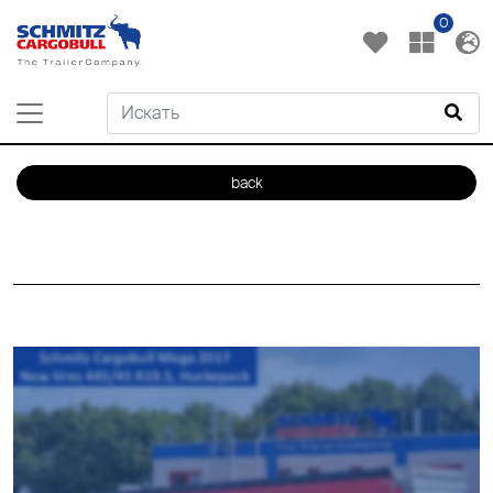
0
back