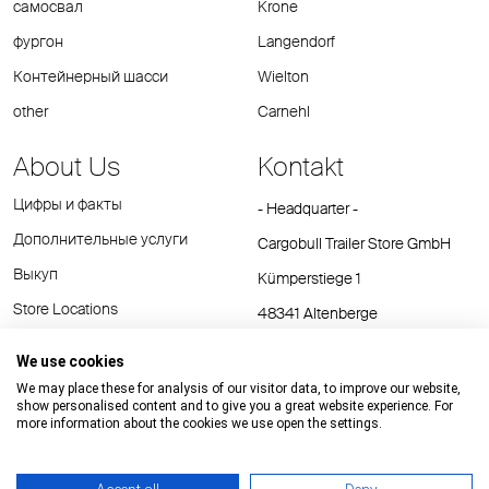
самосвал
Krone
фургон
Langendorf
Контейнерный шасси
Wielton
other
Carnehl
About Us
Kontakt
Цифры и факты
- Headquarter -
Дополнительные услуги
Cargobull Trailer Store GmbH
Выкуп
Kümperstiege 1
Store Locations
48341 Altenberge
Tel.: +49 (2558) 81 25 00
We use cookies
E-Mail:
cts@cargobull.com
We may place these for analysis of our visitor data, to improve our website,
show personalised content and to give you a great website experience. For
more information about the cookies we use open the settings.