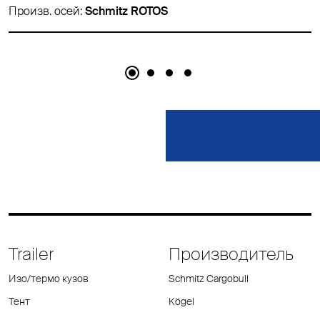
mitz ROTOS
Произв. осей:
Schm
Trailer
Производитель
Изо/термо кузов
Schmitz Cargobull
Тент
Kögel