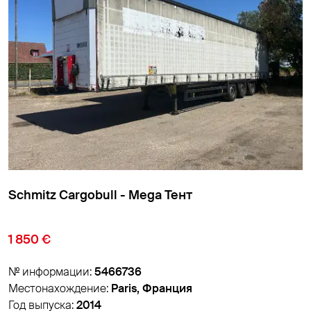
ll - Mega Тент
Schmitz Cargobul
22 000 €
466736
№ информации:
54
:
Paris, Франция
Местонахождение:
Год выпуска:
2021