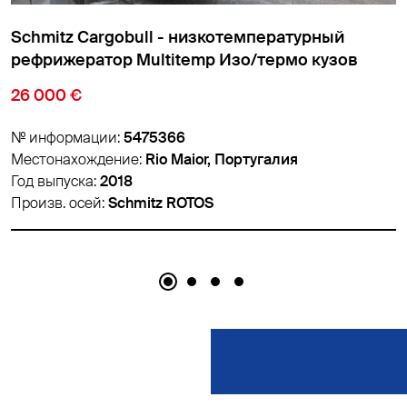
Schmitz Cargobull - низкотемпературный
рефрижератор Cтандарт Изо/термо кузов
18 900 €
№ информации:
5459626
Местонахождение:
Padborg, Дания
Год выпуска:
2018
Произв. осей:
Schmitz ROTOS