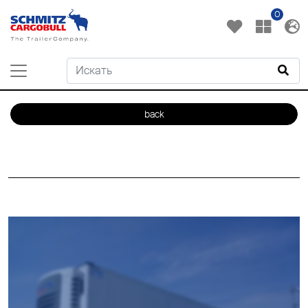
0
back