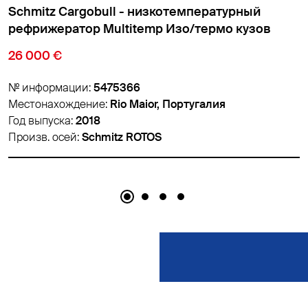
Schmitz Cargobull - низкотемпературный
рефрижератор Cтандарт Изо/термо кузов
18 900 €
№ информации:
5459626
Местонахождение:
Padborg, Дания
Год выпуска:
2018
Произв. осей:
Schmitz ROTOS