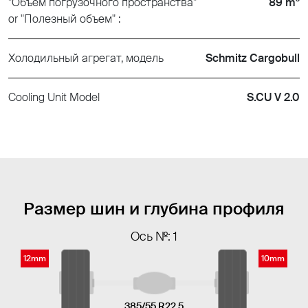
"Объем погрузочного пространства"
89 m³
or "Полезный объем" :
Холодильный агрегат, модель
Schmitz Cargobull
Cooling Unit Model
S.CU V 2.0
Размер шин и глубина профиля
Ось №: 1
12mm
10mm
385/55 R22.5