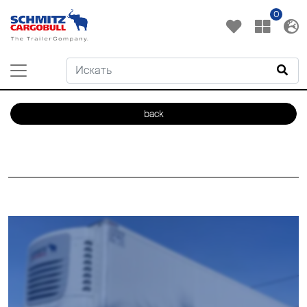
0
back