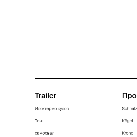
Trailer
Про
Изо/термо кузов
Schmitz
Тент
Kögel
самосвал
Krone