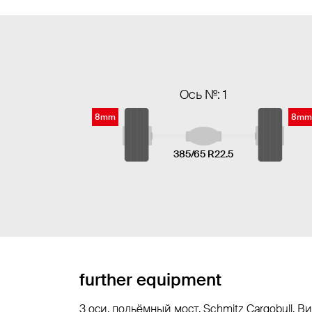
Ось №: 1
8mm
8mm
385/65 R22.5
further equipment
3 оси, подьёмный мост, Schmitz Cargobull, 