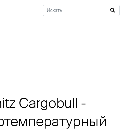
tz Cargobull -
отемпературный