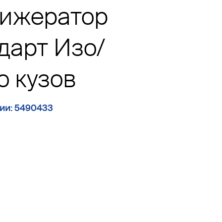
ижератор
дарт Изо/
о кузов
ии: 5490433