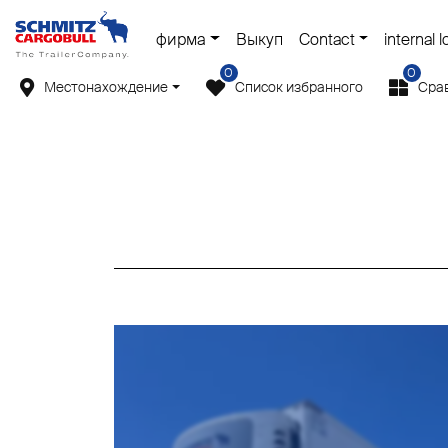
фирма
Выкуп
Contact
internal l
0
0
Местонахождение
Список избранного
Сра