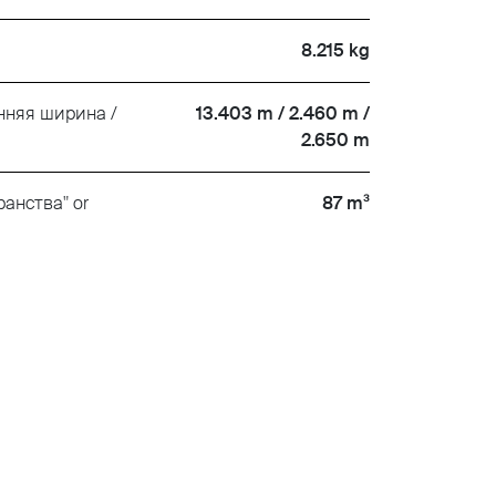
8.215 kg
нняя ширина /
13.403 m / 2.460 m /
2.650 m
анства" or
87 m³