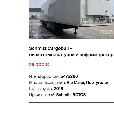
Schmitz Cargobull -
жератор
низкотемпературный рефрижератор
Cтандарт Изо/термо кузов
18 900 €
№ информации:
5459626
тугалия
Местонахождение:
Padborg, Дания
Год выпуска:
2018
Произв. осей:
Schmitz ROTOS