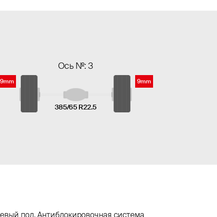
Ось №: 3
9mm
9mm
385/65 R22.5
миневый пол, Антиблокировочная система