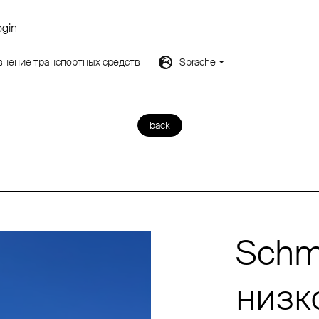
ogin
внение транспортных средств
Sprache
back
Schmi
низк