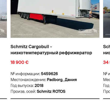
Schmitz Cargobull -
Sch
низкотемпературный рефрижератор
ни
Cтандарт Изо/термо кузов
Cт
34 500 €
26
№ информации:
5484552
№ 
Местонахождение:
Lyon, Франция
Мес
Год выпуска:
2019
Год
Произв. осей:
Schmitz ROTOS
Про