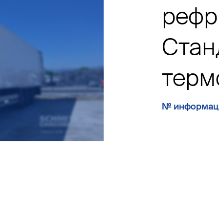
рефр
Cтан
терм
№ информац